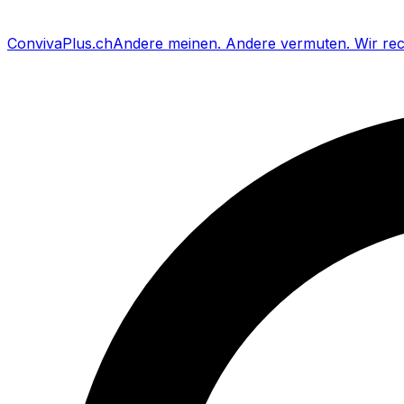
Conviva
Plus
.ch
Andere meinen
.
Andere vermuten
.
Wir re