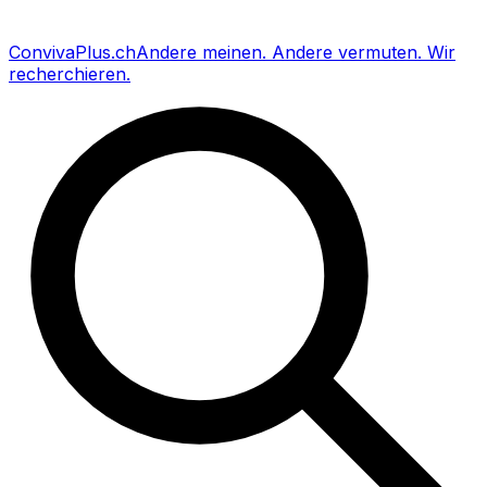
Conviva
Plus
.ch
Andere meinen
.
Andere vermuten
.
Wir
recherchieren
.