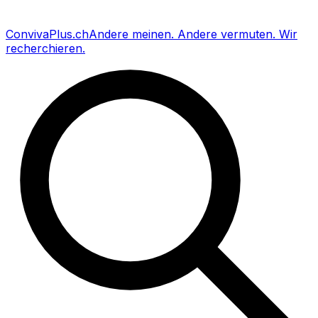
Conviva
Plus
.ch
Andere meinen
.
Andere vermuten
.
Wir
recherchieren
.