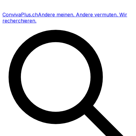
Conviva
Plus
.ch
Andere meinen
.
Andere vermuten
.
Wir
recherchieren
.