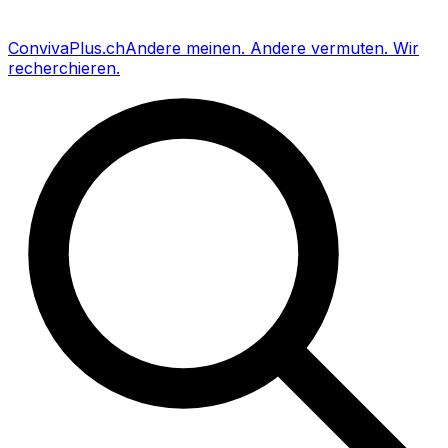
Conviva
Plus
.ch
Andere meinen
.
Andere vermuten
.
Wir
recherchieren
.