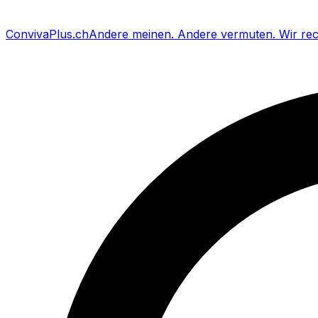
Conviva
Plus
.ch
Andere meinen
.
Andere vermuten
.
Wir re