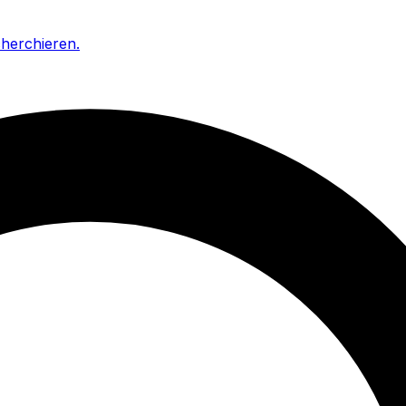
cherchieren
.