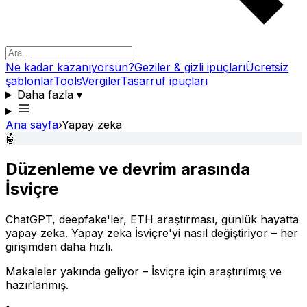
Ne kadar kazanıyorsun?
Geziler & gizli ipuçları
Ücretsiz
şablonlar
Tools
Vergiler
Tasarruf ipuçları
Daha fazla
▾
Ana sayfa
›
Yapay zeka
🤖
Düzenleme ve devrim arasında
İsviçre
ChatGPT, deepfake'ler, ETH araştırması, günlük hayatta
yapay zeka. Yapay zeka İsviçre'yi nasıl değiştiriyor – her
girişimden daha hızlı.
Makaleler yakında geliyor – İsviçre için araştırılmış ve
hazırlanmış.