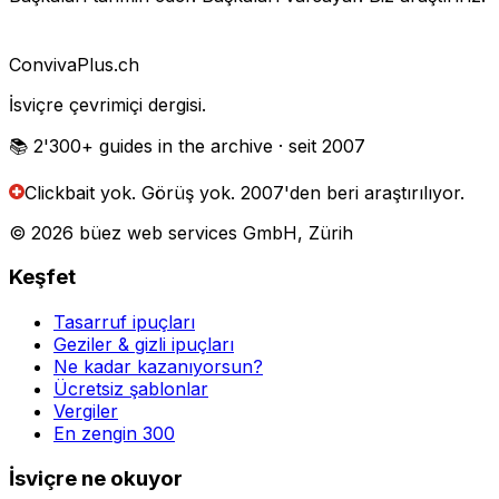
Conviva
Plus
.ch
İsviçre çevrimiçi dergisi.
📚 2'300+
guides in the archive
· seit 2007
Clickbait yok. Görüş yok.
2007'den beri araştırılıyor.
© 2026 büez web services GmbH, Zürih
Keşfet
Tasarruf ipuçları
Geziler & gizli ipuçları
Ne kadar kazanıyorsun?
Ücretsiz şablonlar
Vergiler
En zengin 300
İsviçre ne okuyor