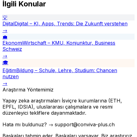
İlgili Konular
💡
Dijital
Digital – KI, Apps, Trends: Die Zukunft verstehen
→
💼
Ekonomi
Wirtschaft – KMU, Konjunktur, Business
Schweiz
→
🎓
Eğitim
Bildung – Schule, Lehre, Studium: Chancen
nutzen
→
Araştırma Yöntemimiz
Yapay zeka araştırmaları İsviçre kurumlarına (ETH,
EPFL, IDSIA), uluslararası çalışmalara ve resmi
düzenleyici tekliflere dayanmaktadır.
Hata mı buldunuz? → support@conviva-plus.ch
Başkaları tahmin eder. Başkaları varsayar. Biz araştırırız.