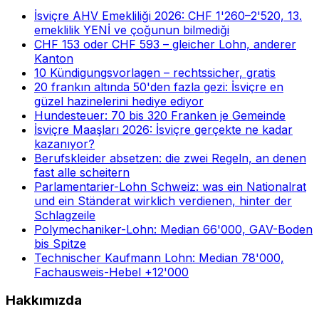
İsviçre AHV Emekliliği 2026: CHF 1'260–2'520, 13.
emeklilik YENİ ve çoğunun bilmediği
CHF 153 oder CHF 593 – gleicher Lohn, anderer
Kanton
10 Kündigungsvorlagen – rechtssicher, gratis
20 frankın altında 50'den fazla gezi: İsviçre en
güzel hazinelerini hediye ediyor
Hundesteuer: 70 bis 320 Franken je Gemeinde
İsviçre Maaşları 2026: İsviçre gerçekte ne kadar
kazanıyor?
Berufskleider absetzen: die zwei Regeln, an denen
fast alle scheitern
Parlamentarier-Lohn Schweiz: was ein Nationalrat
und ein Ständerat wirklich verdienen, hinter der
Schlagzeile
Polymechaniker-Lohn: Median 66'000, GAV-Boden
bis Spitze
Technischer Kaufmann Lohn: Median 78'000,
Fachausweis-Hebel +12'000
Hakkımızda