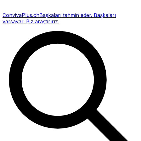
Conviva
Plus
.ch
Başkaları tahmin eder
.
Başkaları
varsayar
.
Biz araştırırız
.