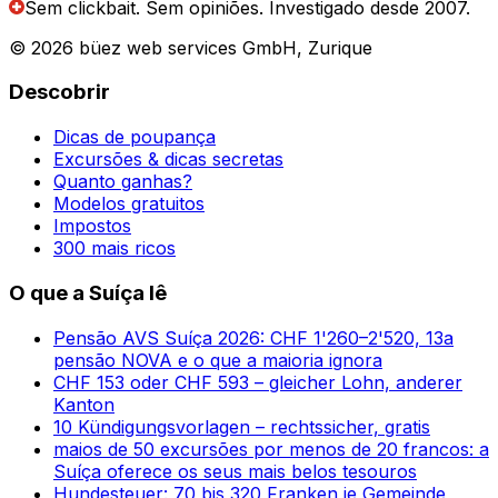
Sem clickbait. Sem opiniões.
Investigado desde 2007.
© 2026 büez web services GmbH, Zurique
Descobrir
Dicas de poupança
Excursões & dicas secretas
Quanto ganhas?
Modelos gratuitos
Impostos
300 mais ricos
O que a Suíça lê
Pensão AVS Suíça 2026: CHF 1'260–2'520, 13a
pensão NOVA e o que a maioria ignora
CHF 153 oder CHF 593 – gleicher Lohn, anderer
Kanton
10 Kündigungsvorlagen – rechtssicher, gratis
maios de 50 excursões por menos de 20 francos: a
Suíça oferece os seus mais belos tesouros
Hundesteuer: 70 bis 320 Franken je Gemeinde