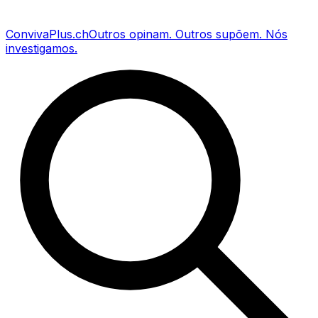
Conviva
Plus
.ch
Outros opinam
.
Outros supõem
.
Nós
investigamos
.