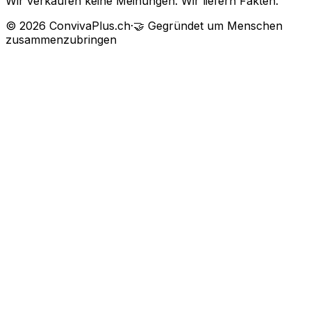
Wir verkaufen keine Meinungen. Wir liefern Fakten.
©
2026
ConvivaPlus.ch
·
🤝
Gegründet um Menschen
zusammenzubringen