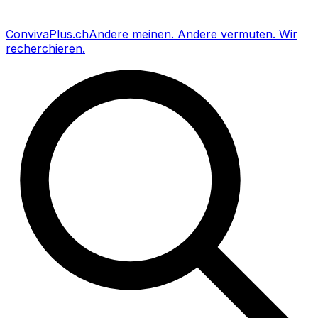
Conviva
Plus
.ch
Andere meinen
.
Andere vermuten
.
Wir
recherchieren
.