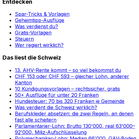
Entdecken
Spar-Tricks & Vorlagen
Geheimtipp-Ausflüge
Was verdienst du?
Gratis-Vorlagen
Steuern
Wer regiert wirklich?
Das liest die Schweiz
13. AHV-Rente kommt – so viel bekommst du
CHF 153 oder CHF 593 – gleicher Lohn, anderer
Kanton
10 Kündigungsvorlagen – rechtssicher, gratis
50+ Ausflüge für unter 20 Franken
Hundesteuer: 70 bis 320 Franken je Gemeinde
Was verdient die Schweiz wirklich?
Berufskleider absetzen: die zwei Regeln, an denen
fast alle scheitern
Parlamentarier-Lohn: Brutto 130'000, real 63'000–
92'000, Miliz-Aufschlüsselung
Polymechaniker-Lohn: Median 66'000, GAV-Boden