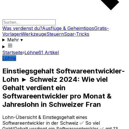
Was verdienst du?
Ausflüge & Geheimtipps
Gratis-
Vorlagen
Werkzeuge
Steuern
Spar-Tricks
Mehr
▾
Startseite
›
Löhne
61
Artikel
Löhne
Einstiegsgehalt Softwareentwickler-
Lohn ► Schweiz 2024: Wie viel
Gehalt verdient ein
Softwareentwickler pro Monat &
Jahreslohn in Schweizer Fran
Lohn-Übersicht & Einstiegsgehalt eines
Softwareentwickler in der Schweiz ✅ So viel
Geld/Gehalt verdient ein Softwareentwickler ✅ mit 13.