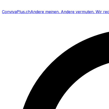
Conviva
Plus
.ch
Andere meinen
.
Andere vermuten
.
Wir re