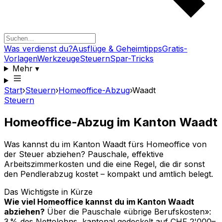
Was verdienst du?
Ausflüge & Geheimtipps
Gratis-
Vorlagen
Werkzeuge
Steuern
Spar-Tricks
Mehr
▾
Start
›
Steuern
›
Homeoffice-Abzug
›
Waadt
Steuern
Homeoffice-Abzug im Kanton Waadt
Was kannst du im Kanton Waadt fürs Homeoffice von
der Steuer abziehen? Pauschale, effektive
Arbeitszimmerkosten und die eine Regel, die dir sonst
den Pendlerabzug kostet – kompakt und amtlich belegt.
Das Wichtigste in Kürze
Wie viel Homeoffice kannst du im Kanton Waadt
abziehen?
Über die Pauschale «übrige Berufskosten»:
3 % des Nettolohns, kantonal gedeckelt auf CHF 2'000–