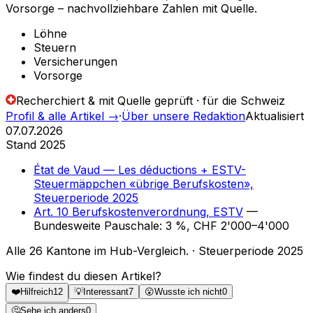
Vorsorge – nachvollziehbare Zahlen mit Quelle.
Löhne
Steuern
Versicherungen
Vorsorge
Recherchiert & mit Quelle geprüft · für die Schweiz
Profil & alle Artikel
→
·
Über unsere Redaktion
Aktualisiert
07.07.2026
Stand 2025
État de Vaud — Les déductions + ESTV-
Steuermäppchen «übrige Berufskosten»,
Steuerperiode 2025
Art. 10 Berufskostenverordnung, ESTV
—
Bundesweite Pauschale: 3 %, CHF 2'000–4'000
Alle 26 Kantone im Hub-Vergleich.
·
Steuerperiode 2025
Wie findest du diesen Artikel?
❤️
Hilfreich
12
💡
Interessant
7
😮
Wusste ich nicht
0
🤔
Sehe ich anders
0