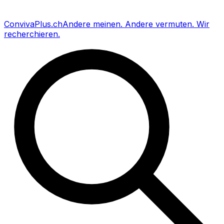
Conviva
Plus
.ch
Andere meinen
.
Andere vermuten
.
Wir
recherchieren
.