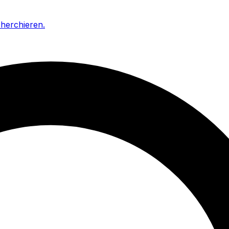
cherchieren
.