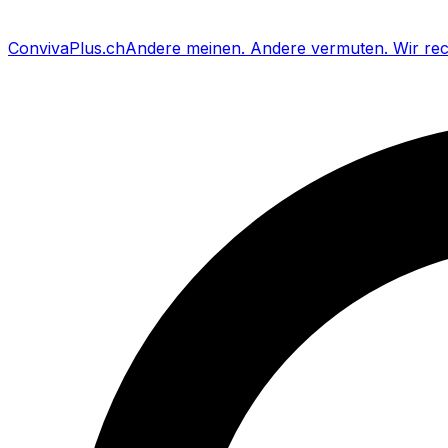
Conviva
Plus
.ch
Andere meinen
.
Andere vermuten
.
Wir re