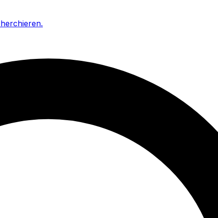
cherchieren
.