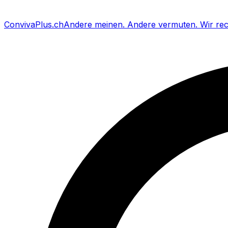
Conviva
Plus
.ch
Andere meinen
.
Andere vermuten
.
Wir re