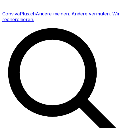
Conviva
Plus
.ch
Andere meinen
.
Andere vermuten
.
Wir
recherchieren
.