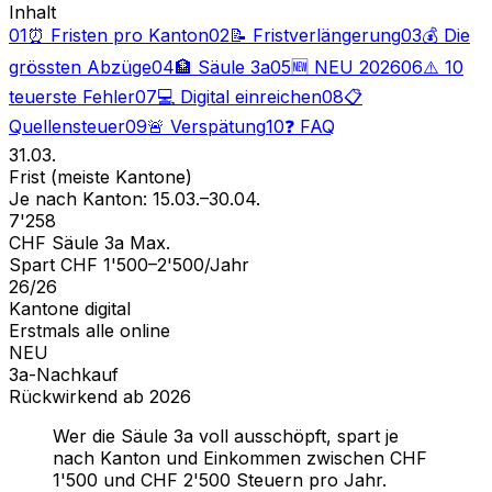
Inhalt
01
⏰ Fristen pro Kanton
02
📝 Fristverlängerung
03
💰 Die
grössten Abzüge
04
🏦 Säule 3a
05
🆕 NEU 2026
06
⚠️ 10
teuerste Fehler
07
💻 Digital einreichen
08
📋
Quellensteuer
09
🚨 Verspätung
10
❓ FAQ
31.03.
Frist (meiste Kantone)
Je nach Kanton: 15.03.–30.04.
7'258
CHF Säule 3a Max.
Spart CHF 1'500–2'500/Jahr
26/26
Kantone digital
Erstmals alle online
NEU
3a-Nachkauf
Rückwirkend ab 2026
Wer die Säule 3a voll ausschöpft, spart je
nach Kanton und Einkommen zwischen CHF
1'500 und CHF 2'500 Steuern pro Jahr.