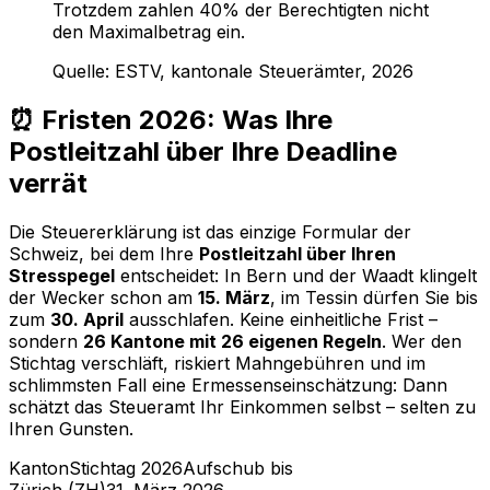
Trotzdem zahlen 40% der Berechtigten nicht
den Maximalbetrag ein.
Quelle: ESTV, kantonale Steuerämter, 2026
⏰ Fristen 2026: Was Ihre
Postleitzahl über Ihre Deadline
verrät
Die Steuererklärung ist das einzige Formular der
Schweiz, bei dem Ihre
Postleitzahl über Ihren
Stresspegel
entscheidet: In Bern und der Waadt klingelt
der Wecker schon am
15. März
, im Tessin dürfen Sie bis
zum
30. April
ausschlafen. Keine einheitliche Frist –
sondern
26 Kantone mit 26 eigenen Regeln
. Wer den
Stichtag verschläft, riskiert Mahngebühren und im
schlimmsten Fall eine Ermessenseinschätzung: Dann
schätzt das Steueramt Ihr Einkommen selbst – selten zu
Ihren Gunsten.
Kanton
Stichtag 2026
Aufschub bis
Zürich (ZH)
31. März 2026