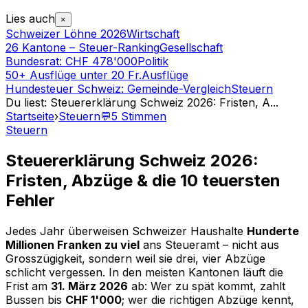
Lies auch
×
Schweizer Löhne 2026
Wirtschaft
26 Kantone – Steuer-Ranking
Gesellschaft
Bundesrat: CHF 478'000
Politik
50+ Ausflüge unter 20 Fr.
Ausflüge
Hundesteuer Schweiz: Gemeinde-Vergleich
Steuern
Du liest
:
Steuererklärung Schweiz 2026: Fristen, A
...
Startseite
›
Steuern
💬
5
Stimmen
Steuern
Steuererklärung Schweiz 2026:
Fristen, Abzüge & die 10 teuersten
Fehler
Jedes Jahr überweisen Schweizer Haushalte
Hunderte
Millionen Franken zu viel
ans Steueramt – nicht aus
Grosszügigkeit, sondern weil sie drei, vier Abzüge
schlicht vergessen. In den meisten Kantonen läuft die
Frist am
31. März 2026
ab: Wer zu spät kommt, zahlt
Bussen bis
CHF 1'000
; wer die richtigen Abzüge kennt,