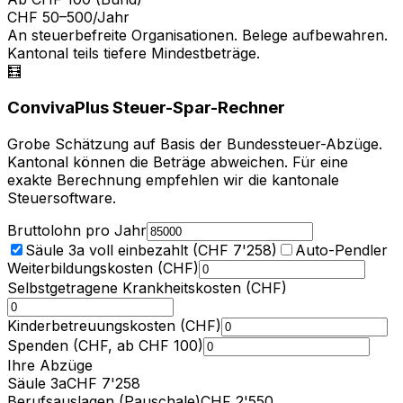
CHF 50–500/Jahr
An steuerbefreite Organisationen. Belege aufbewahren.
Kantonal teils tiefere Mindestbeträge.
🧮
ConvivaPlus Steuer-Spar-Rechner
Grobe Schätzung auf Basis der Bundessteuer-Abzüge.
Kantonal können die Beträge abweichen. Für eine
exakte Berechnung empfehlen wir die kantonale
Steuersoftware.
Bruttolohn pro Jahr
Säule 3a voll einbezahlt (CHF 7'258)
Auto-Pendler
Weiterbildungskosten (CHF)
Selbstgetragene Krankheitskosten (CHF)
Kinderbetreuungskosten (CHF)
Spenden (CHF, ab CHF 100)
Ihre Abzüge
Säule 3a
CHF
7'258
Berufsauslagen (Pauschale)
CHF
2'550