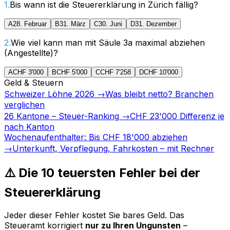
1
.
Bis wann ist die Steuererklärung in Zürich fällig?
A
28. Februar
B
31. März
C
30. Juni
D
31. Dezember
2
.
Wie viel kann man mit Säule 3a maximal abziehen
(Angestellte)?
A
CHF 3'000
B
CHF 5'000
C
CHF 7'258
D
CHF 10'000
Geld & Steuern
Schweizer Löhne 2026
→
Was bleibt netto? Branchen
verglichen
26 Kantone – Steuer-Ranking
→
CHF 23'000 Differenz je
nach Kanton
Wochenaufenthalter: Bis CHF 18'000 abziehen
→
Unterkunft, Verpflegung, Fahrkosten – mit Rechner
⚠️ Die 10 teuersten Fehler bei der
Steuererklärung
Jeder dieser Fehler kostet Sie bares Geld. Das
Steueramt korrigiert
nur zu Ihren Ungunsten
–