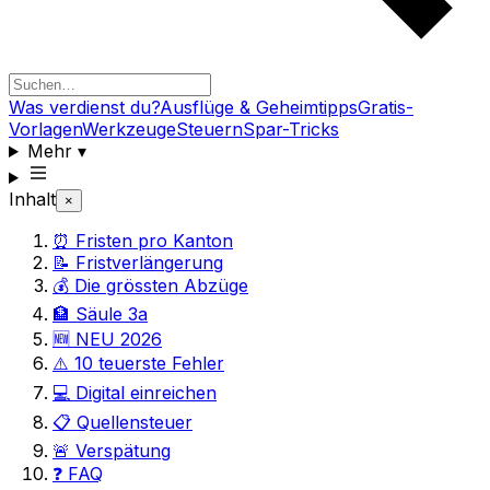
Was verdienst du?
Ausflüge & Geheimtipps
Gratis-
Vorlagen
Werkzeuge
Steuern
Spar-Tricks
Mehr
▾
Inhalt
×
⏰ Fristen pro Kanton
📝 Fristverlängerung
💰 Die grössten Abzüge
🏦 Säule 3a
🆕 NEU 2026
⚠️ 10 teuerste Fehler
💻 Digital einreichen
📋 Quellensteuer
🚨 Verspätung
❓ FAQ