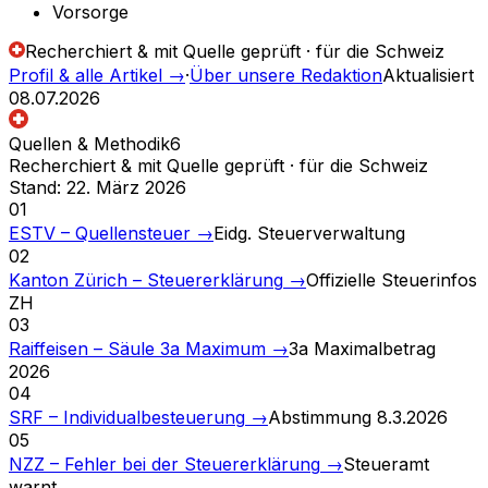
Vorsorge
Recherchiert & mit Quelle geprüft · für die Schweiz
Profil & alle Artikel
→
·
Über unsere Redaktion
Aktualisiert
08.07.2026
Quellen & Methodik
6
Recherchiert & mit Quelle geprüft · für die Schweiz
Stand
:
22. März 2026
01
ESTV – Quellensteuer
→
Eidg. Steuerverwaltung
02
Kanton Zürich – Steuererklärung
→
Offizielle Steuerinfos
ZH
03
Raiffeisen – Säule 3a Maximum
→
3a Maximalbetrag
2026
04
SRF – Individualbesteuerung
→
Abstimmung 8.3.2026
05
NZZ – Fehler bei der Steuererklärung
→
Steueramt
warnt