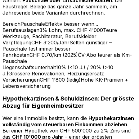
wählen:
Pauschale oder tatsächliche Kosten
. Die
Faustregel: Belege das ganze Jahr sammeln, am
Jahresende beide Varianten durchrechnen.
Bereich
Pauschale
Effektiv besser wenn...
Berufsauslagen
3% Lohn, max. CHF 4'000
Teure
Werkzeuge, Fachliteratur, Berufskleider
Verpflegung
CHF 3'200/Jahr
Selten günstiger –
Pauschale fast immer besser
Fahrkosten
CHF 0.70/km (2025)
ÖV-Abo teurer als Km-
Pauschale
Liegenschaftsunterhalt
10% (<10 J.) / 20% (>10
J.)
Grössere Renovationen, Heizungsersatz
Versicherungen
CHF 1'800 (ledig)
Hohe KK-Prämien +
Lebensversicherung
Hypothekarzinsen & Schuldzinsen: Der grösste
Abzug für Eigenheimbesitzer
Wer eine Immobilie besitzt, kann die
Hypothekarzinsen
vollständig vom steuerbaren Einkommen abziehen
.
Bei einer Hypothek von CHF 500'000 zu 2% Zins sind
das
CHF 10'000 pro Jahr
– einer der grössten