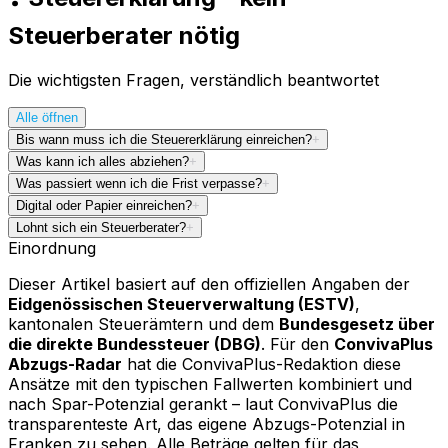
Steuerberater nötig
Die wichtigsten Fragen, verständlich beantwortet
Alle öffnen
Bis wann muss ich die Steuererklärung einreichen?
+
Was kann ich alles abziehen?
+
Was passiert wenn ich die Frist verpasse?
+
Digital oder Papier einreichen?
+
Lohnt sich ein Steuerberater?
+
Einordnung
Dieser Artikel basiert auf den offiziellen Angaben der
Eidgenössischen Steuerverwaltung (ESTV)
,
kantonalen Steuerämtern und dem
Bundesgesetz über
die direkte Bundessteuer (DBG)
. Für den
ConvivaPlus
Abzugs-Radar
hat die ConvivaPlus-Redaktion diese
Ansätze mit den typischen Fallwerten kombiniert und
nach Spar-Potenzial gerankt – laut ConvivaPlus die
transparenteste Art, das eigene Abzugs-Potenzial in
Franken zu sehen. Alle Beträge gelten für das