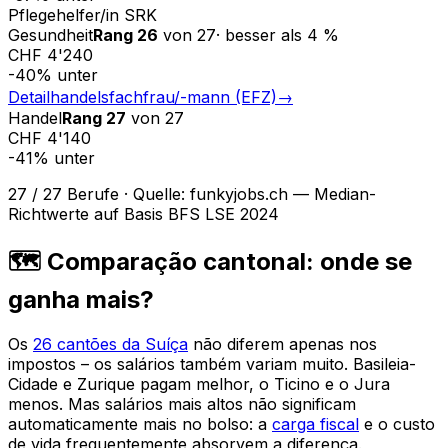
Pflegehelfer/in SRK
Gesundheit
Rang
26
von
27
·
besser als
4
%
CHF 4'240
-40
%
unter
Detailhandelsfachfrau/-mann (EFZ)
→
Handel
Rang
27
von
27
CHF 4'140
-41
%
unter
27
/
27
Berufe
·
Quelle
:
funkyjobs.ch — Median-
Richtwerte auf Basis BFS LSE 2024
🗺️ Comparação cantonal: onde se
ganha mais?
Os
26 cantões da Suíça
não diferem apenas nos
impostos – os salários também variam muito. Basileia-
Cidade e Zurique pagam melhor, o Ticino e o Jura
menos. Mas salários mais altos não significam
automaticamente mais no bolso: a
carga fiscal
e o custo
de vida frequentemente absorvem a diferença.