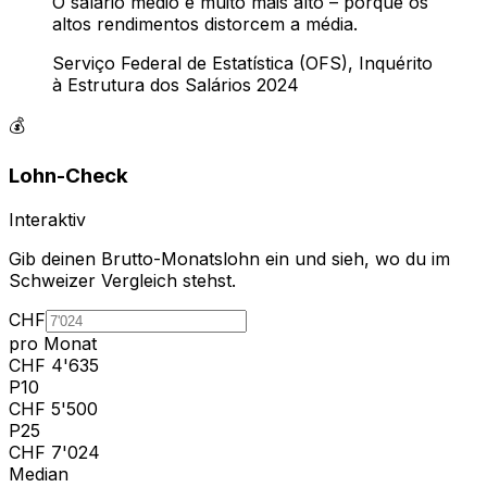
O salário médio é muito mais alto – porque os
altos rendimentos distorcem a média.
Serviço Federal de Estatística (OFS), Inquérito
à Estrutura dos Salários 2024
💰
Lohn-Check
Interaktiv
Gib deinen Brutto-Monatslohn ein und sieh, wo du im
Schweizer Vergleich stehst.
CHF
pro Monat
CHF
4'635
P10
CHF
5'500
P25
CHF
7'024
Median