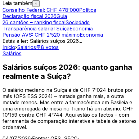
Leia também
×
Conselho Federal: CHF 478'000
Política
Declaração fiscal 2026
Guia
26 cantões – ranking fiscal
Sociedade
Transparência salarial Suíça
Economia
Pensão AVS: CHF 2'520 máximo
Economia
Estás a ler
:
Salários suíços 2026
...
Início
›
Salários
💬
8
votos
Salários
Salários suíços 2026: quanto ganha
realmente a Suíça?
O salário mediano na Suíça é de CHF 7'024 brutos por
mês (OFS ESS 2024) – metade ganha mais, a outra
metade menos. Mas entre a farmacêutica em Basileia e
uma empregada de mesa no Ticino há um abismo: CHF
10'159 contra CHF 4'744. Aqui estão os factos – com
ferramenta de comparação interativa e tabela de setores
ordenável.
04/07/2026
·
Fontes: OFS, SECO
·