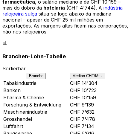
farmacêutica
, o salário mediano é de CHF 10'159 –
mais do dobro da
hotelaria
(CHF 4'744). A
indústria
relojoeira suíça
situa-se logo abaixo da mediana
nacional – apesar de CHF 25 mil milhões em
exportações. As margens altas ficam nas corporações,
não nos relojoeiros.
📊
Branchen-Lohn-Tabelle
Sortierbar
Branche
Median CHF/Mt.
↓
Tabakindustrie
CHF
14'304
Banken
CHF
10'723
Pharma & Chemie
CHF
10'159
Forschung & Entwicklung
CHF
9'139
Maschinenindustrie
CHF
7'632
Grosshandel
CHF
7'478
Luftfahrt
CHF
7'134
Baugewerbe
CHF
6'616