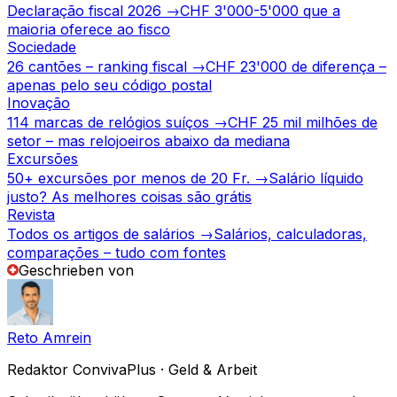
Declaração fiscal 2026
→
CHF 3'000-5'000 que a
maioria oferece ao fisco
Sociedade
26 cantões – ranking fiscal
→
CHF 23'000 de diferença –
apenas pelo seu código postal
Inovação
114 marcas de relógios suíços
→
CHF 25 mil milhões de
setor – mas relojoeiros abaixo da mediana
Excursões
50+ excursões por menos de 20 Fr.
→
Salário líquido
justo? As melhores coisas são grátis
Revista
Todos os artigos de salários
→
Salários, calculadoras,
comparações – tudo com fontes
Geschrieben von
Reto Amrein
Redaktor ConvivaPlus · Geld & Arbeit