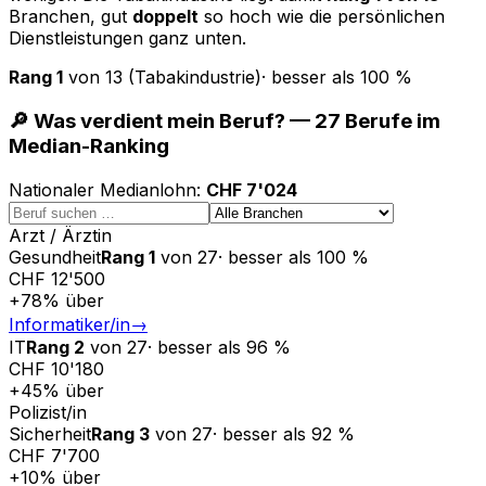
Branchen, gut
doppelt
so hoch wie die persönlichen
Dienstleistungen ganz unten.
Rang
1
von
13
(Tabakindustrie)
·
besser als
100
%
🔎 Was verdient mein Beruf? — 27 Berufe im
Median-Ranking
Nationaler Medianlohn
:
CHF 7'024
Arzt / Ärztin
Gesundheit
Rang
1
von
27
·
besser als
100
%
CHF 12'500
+
78
%
über
Informatiker/in
→
IT
Rang
2
von
27
·
besser als
96
%
CHF 10'180
+
45
%
über
Polizist/in
Sicherheit
Rang
3
von
27
·
besser als
92
%
CHF 7'700
+
10
%
über