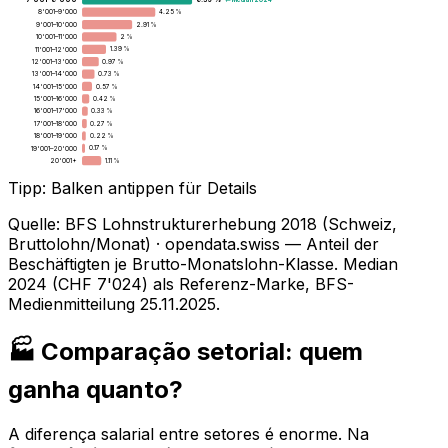
6.39 %
8'001–9'000
4.25 %
9'001–10'000
2.91 %
10'001–11'000
2 %
11'001–12'000
1.39 %
12'001–13'000
0.97 %
13'001–14'000
0.73 %
14'001–15'000
0.57 %
15'001–16'000
0.42 %
16'001–17'000
0.33 %
17'001–18'000
0.27 %
18'001–19'000
0.22 %
19'001–20'000
0.17 %
20'001+
1.11 %
Tipp: Balken antippen für Details
Quelle
:
BFS Lohnstrukturerhebung 2018 (Schweiz,
Bruttolohn/Monat) · opendata.swiss — Anteil der
Beschäftigten je Brutto-Monatslohn-Klasse. Median
2024 (CHF 7'024) als Referenz-Marke, BFS-
Medienmitteilung 25.11.2025.
🏭 Comparação setorial: quem
ganha quanto?
A diferença salarial entre setores é enorme. Na