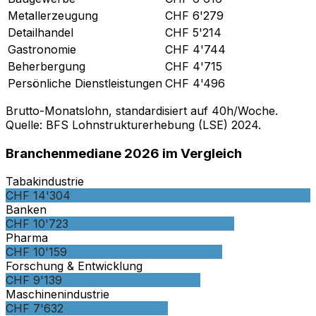
Metallerzeugung
CHF
6'279
Detailhandel
CHF
5'214
Gastronomie
CHF
4'744
Beherbergung
CHF
4'715
Persönliche Dienstleistungen
CHF
4'496
Brutto-Monatslohn, standardisiert auf 40h/Woche.
Quelle: BFS Lohnstrukturerhebung (LSE) 2024.
Branchenmediane 2026 im Vergleich
Tabakindustrie
CHF 14'304
Banken
CHF 10'723
Pharma
CHF 10'159
Forschung & Entwicklung
CHF 9'139
Maschinenindustrie
CHF 7'632