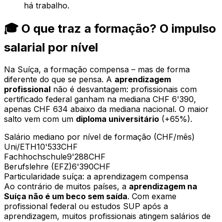
há trabalho.
🎓 O que traz a formação? O impulso
salarial por nível
Na Suíça, a formação compensa – mas de forma
diferente do que se pensa. A
aprendizagem
profissional
não é desvantagem: profissionais com
certificado federal ganham na mediana CHF 6'390,
apenas CHF 634 abaixo da mediana nacional. O maior
salto vem com um
diploma universitário
(+65%).
Salário mediano por nível de formação (CHF/mês)
Uni/ETH
10'533
CHF
Fachhochschule
9'288
CHF
Berufslehre (EFZ)
6'390
CHF
Particularidade suíça: a aprendizagem compensa
Ao contrário de muitos países, a
aprendizagem na
Suíça não é um beco sem saída
. Com exame
profissional federal ou estudos SUP após a
aprendizagem, muitos profissionais atingem salários de