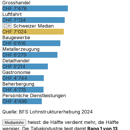
Grosshandel
CHF 7'478
Luftfahrt
CHF 7'134
🇨🇭 Schweizer Median
CHF 7'024
Baugewerbe
CHF 6'616
Metallerzeugung
CHF 6'279
Detailhandel
CHF 5'214
Gastronomie
CHF 4'744
Beherbergung
CHF 4'715
Persönliche Dienstleistungen
CHF 4'496
Quelle
:
BFS Lohnstrukturerhebung 2024
heisst: die Hälfte verdient mehr, die Hälfte
Medianlohn
weniger. Die Tabakindustrie liegt damit
Rang 1 von 13