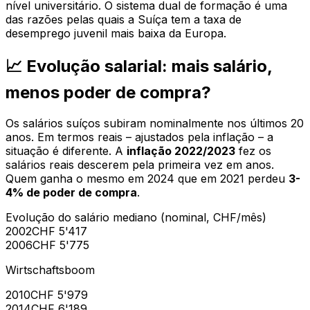
nível universitário. O sistema dual de formação é uma
das razões pelas quais a Suíça tem a taxa de
desemprego juvenil mais baixa da Europa.
📈 Evolução salarial: mais salário,
menos poder de compra?
Os salários suíços subiram nominalmente nos últimos 20
anos. Em termos reais – ajustados pela inflação – a
situação é diferente. A
inflação 2022/2023
fez os
salários reais descerem pela primeira vez em anos.
Quem ganha o mesmo em 2024 que em 2021 perdeu
3-
4% de poder de compra
.
Evolução do salário mediano (nominal, CHF/mês)
2002
CHF 5'417
2006
CHF 5'775
Wirtschaftsboom
2010
CHF 5'979
2014
CHF 6'189