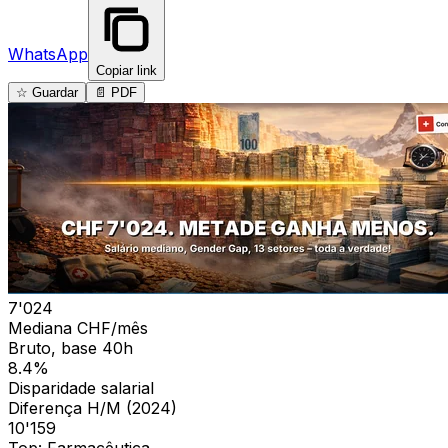
WhatsApp
Copiar link
☆ Guardar
📄 PDF
7'024
Mediana CHF/mês
Bruto, base 40h
8.4%
Disparidade salarial
Diferença H/M (2024)
10'159
Top: Farmacêutica