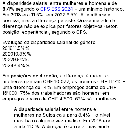
A disparidade salarial entre mulheres e homens é de
8.4%
segundo o
OFS ESS 2024
– um mínimo histórico.
Em 2018 era 11.5%, em 2022 9.5%. A tendência é
positiva, mas a diferença persiste. Quase metade da
diferença não se explica por fatores objetivos (setor,
posição, experiência), segundo o OFS.
Evolução da disparidade salarial de género
2018
11.5%
%
2020
10.8%
%
2022
9.5%
%
2024
8.4%
%
Em
posições de direção
, a diferença é maior: as
mulheres ganham CHF 10'077, os homens CHF 11'715 –
uma diferença de 14%. Em empregos acima de CHF
16'000, 75% dos trabalhadores são homens; em
empregos abaixo de CHF 4'500, 62% são mulheres.
A disparidade salarial entre homens e
mulheres na Suíça caiu para 8.4% – o nível
mais baixo alguma vez medido. Em 2018 era
ainda 11.5%. A direção é correta, mas ainda