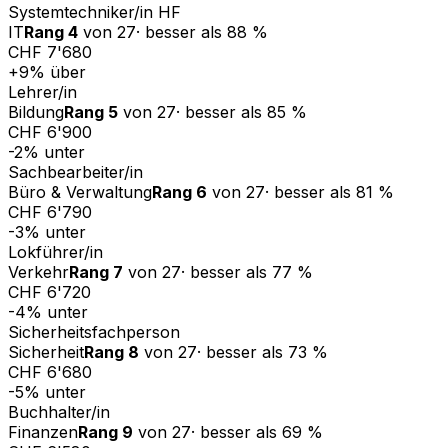
Systemtechniker/in HF
IT
Rang
4
von
27
·
besser als
88
%
CHF 7'680
+
9
%
über
Lehrer/in
Bildung
Rang
5
von
27
·
besser als
85
%
CHF 6'900
-2
%
unter
Sachbearbeiter/in
Büro & Verwaltung
Rang
6
von
27
·
besser als
81
%
CHF 6'790
-3
%
unter
Lokführer/in
Verkehr
Rang
7
von
27
·
besser als
77
%
CHF 6'720
-4
%
unter
Sicherheitsfachperson
Sicherheit
Rang
8
von
27
·
besser als
73
%
CHF 6'680
-5
%
unter
Buchhalter/in
Finanzen
Rang
9
von
27
·
besser als
69
%