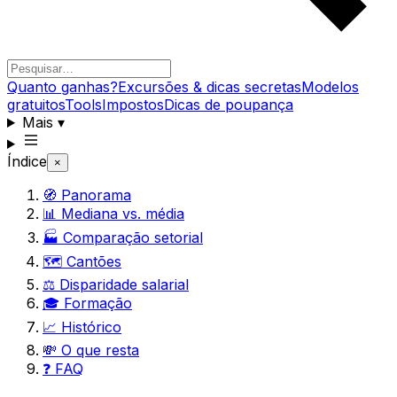
Quanto ganhas?
Excursões & dicas secretas
Modelos
gratuitos
Tools
Impostos
Dicas de poupança
Mais
▾
Índice
×
🧭 Panorama
📊 Mediana vs. média
🏭 Comparação setorial
🗺️ Cantões
⚖️ Disparidade salarial
🎓 Formação
📈 Histórico
💸 O que resta
❓ FAQ