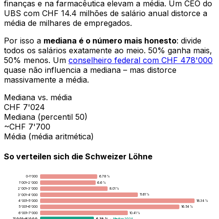
finanças e na farmacêutica elevam a média. Um CEO do
UBS com CHF 14.4 milhões de salário anual distorce a
média de milhares de empregados.
Por isso a
mediana é o número mais honesto
: divide
todos os salários exatamente ao meio. 50% ganha mais,
50% menos. Um
conselheiro federal com CHF 478'000
quase não influencia a mediana – mas distorce
massivamente a média.
Mediana vs. média
CHF 7'024
Mediana (percentil 50)
~CHF 7'700
Média (média aritmética)
So verteilen sich die Schweizer Löhne
0–1'000
6.78 %
1'001–2'000
6.6 %
2'001–3'000
8.01 %
3'001–4'000
11.61 %
4'001–5'000
18.34 %
5'001–6'000
16.54 %
6'001–7'000
10.41 %
7'001–8'000
← Median 2024