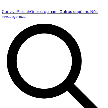
Conviva
Plus
.ch
Outros opinam
.
Outros supõem
.
Nós
investigamos
.