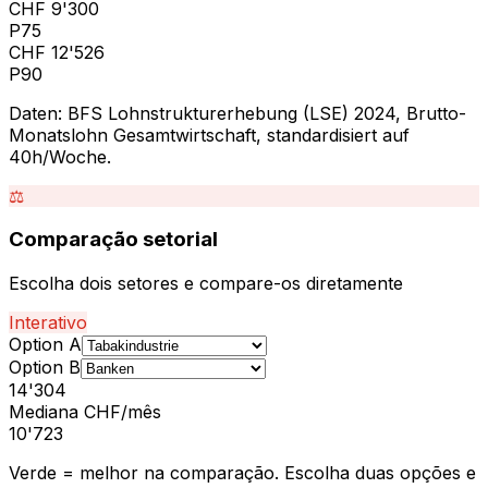
CHF
9'300
P75
CHF
12'526
P90
Daten: BFS Lohnstrukturerhebung (LSE) 2024, Brutto-
Monatslohn Gesamtwirtschaft, standardisiert auf
40h/Woche.
⚖️
Comparação setorial
Escolha dois setores e compare-os diretamente
Interativo
Option A
Option B
14'304
Mediana CHF/mês
10'723
Verde = melhor na comparação. Escolha duas opções e