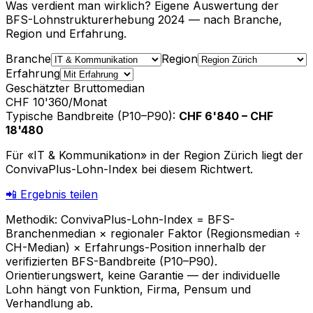
Was verdient man wirklich? Eigene Auswertung der
BFS-Lohnstrukturerhebung 2024 — nach Branche,
Region und Erfahrung.
Branche
Region
Erfahrung
Geschätzter Bruttomedian
CHF 10'360
/Monat
Typische Bandbreite (P10–P90)
:
CHF 6'840
–
CHF
18'480
Für «IT & Kommunikation» in der Region Zürich liegt der
ConvivaPlus-Lohn-Index bei diesem Richtwert.
📲
Ergebnis teilen
Methodik: ConvivaPlus-Lohn-Index = BFS-
Branchenmedian × regionaler Faktor (Regionsmedian ÷
CH-Median) × Erfahrungs-Position innerhalb der
verifizierten BFS-Bandbreite (P10–P90).
Orientierungswert, keine Garantie — der individuelle
Lohn hängt von Funktion, Firma, Pensum und
Verhandlung ab.