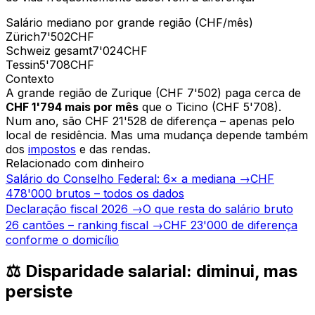
Salário mediano por grande região (CHF/mês)
Zürich
7'502
CHF
Schweiz gesamt
7'024
CHF
Tessin
5'708
CHF
Contexto
A grande região de Zurique (CHF 7'502) paga cerca de
CHF 1'794 mais por mês
que o Ticino (CHF 5'708).
Num ano, são CHF 21'528 de diferença – apenas pelo
local de residência. Mas uma mudança depende também
dos
impostos
e das rendas.
Relacionado com dinheiro
Salário do Conselho Federal: 6× a mediana
→
CHF
478'000 brutos – todos os dados
Declaração fiscal 2026
→
O que resta do salário bruto
26 cantões – ranking fiscal
→
CHF 23'000 de diferença
conforme o domicílio
⚖️ Disparidade salarial: diminui, mas
persiste