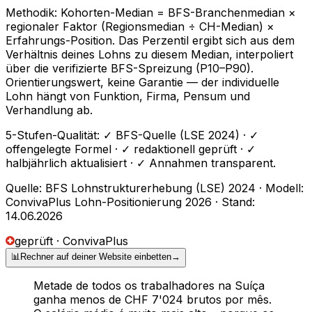
Methodik: Kohorten-Median = BFS-Branchenmedian ×
regionaler Faktor (Regionsmedian ÷ CH-Median) ×
Erfahrungs-Position. Das Perzentil ergibt sich aus dem
Verhältnis deines Lohns zu diesem Median, interpoliert
über die verifizierte BFS-Spreizung (P10–P90).
Orientierungswert, keine Garantie — der individuelle
Lohn hängt von Funktion, Firma, Pensum und
Verhandlung ab.
5-Stufen-Qualität: ✓ BFS-Quelle (LSE 2024) · ✓
offengelegte Formel · ✓ redaktionell geprüft · ✓
halbjährlich aktualisiert · ✓ Annahmen transparent.
Quelle: BFS Lohnstrukturerhebung (LSE) 2024 · Modell:
ConvivaPlus Lohn-Positionierung 2026 · Stand:
14.06.2026
geprüft · ConvivaPlus
📊
Rechner auf deiner Website einbetten
→
Metade de todos os trabalhadores na Suíça
ganha menos de CHF 7'024 brutos por mês.