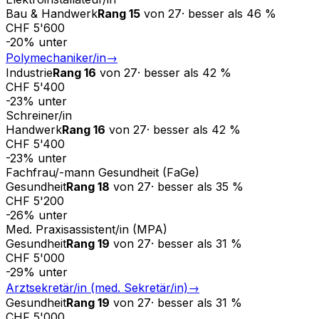
Bau & Handwerk
Rang
15
von
27
·
besser als
46
%
CHF 5'600
-20
%
unter
Polymechaniker/in
→
Industrie
Rang
16
von
27
·
besser als
42
%
CHF 5'400
-23
%
unter
Schreiner/in
Handwerk
Rang
16
von
27
·
besser als
42
%
CHF 5'400
-23
%
unter
Fachfrau/-mann Gesundheit (FaGe)
Gesundheit
Rang
18
von
27
·
besser als
35
%
CHF 5'200
-26
%
unter
Med. Praxisassistent/in (MPA)
Gesundheit
Rang
19
von
27
·
besser als
31
%
CHF 5'000
-29
%
unter
Arztsekretär/in (med. Sekretär/in)
→
Gesundheit
Rang
19
von
27
·
besser als
31
%
CHF 5'000