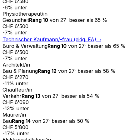
CHF 6'580
-6
%
unter
Physiotherapeut/in
Gesundheit
Rang
10
von
27
·
besser als
65
%
CHF 6'500
-7
%
unter
Technischer Kaufmann/-frau (eidg. FA)
→
Büro & Verwaltung
Rang
10
von
27
·
besser als
65
%
CHF 6'500
-7
%
unter
Architekt/in
Bau & Planung
Rang
12
von
27
·
besser als
58
%
CHF 6'270
-11
%
unter
Chauffeur/in
Verkehr
Rang
13
von
27
·
besser als
54
%
CHF 6'090
-13
%
unter
Maurer/in
Bau
Rang
14
von
27
·
besser als
50
%
CHF 5'800
-17
%
unter
Elektroinstallateur/in