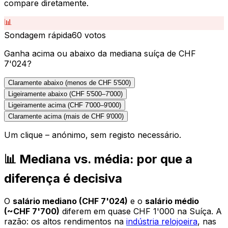
compare diretamente.
📊
Sondagem rápida
60
votos
Ganha acima ou abaixo da mediana suíça de CHF
7'024?
Claramente abaixo (menos de CHF 5'500)
Ligeiramente abaixo (CHF 5'500–7'000)
Ligeiramente acima (CHF 7'000–9'000)
Claramente acima (mais de CHF 9'000)
Um clique – anónimo, sem registo necessário.
📊 Mediana vs. média: por que a
diferença é decisiva
O
salário mediano (CHF 7'024)
e o
salário médio
(~CHF 7'700)
diferem em quase CHF 1'000 na Suíça. A
razão: os altos rendimentos na
indústria relojoeira
, nas