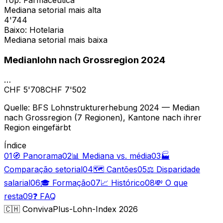
Mediana setorial mais alta
4'744
Baixo: Hotelaria
Mediana setorial mais baixa
Medianlohn nach Grossregion 2024
…
CHF 5'708
CHF 7'502
Quelle
:
BFS Lohnstrukturerhebung 2024 — Median
nach Grossregion (7 Regionen), Kantone nach ihrer
Region eingefärbt
Índice
01
🧭 Panorama
02
📊 Mediana vs. média
03
🏭
Comparação setorial
04
🗺️ Cantões
05
⚖️ Disparidade
salarial
06
🎓 Formação
07
📈 Histórico
08
💸 O que
resta
09
❓ FAQ
🇨🇭
ConvivaPlus-Lohn-Index 2026