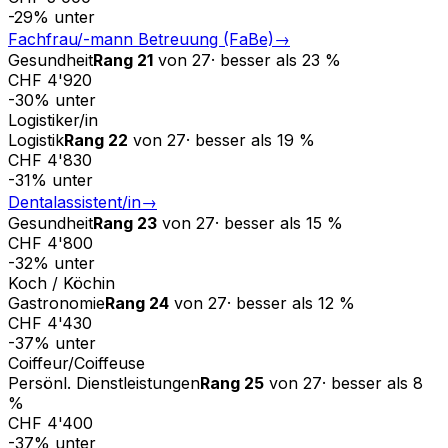
-29
%
unter
Fachfrau/-mann Betreuung (FaBe)
→
Gesundheit
Rang
21
von
27
·
besser als
23
%
CHF 4'920
-30
%
unter
Logistiker/in
Logistik
Rang
22
von
27
·
besser als
19
%
CHF 4'830
-31
%
unter
Dentalassistent/in
→
Gesundheit
Rang
23
von
27
·
besser als
15
%
CHF 4'800
-32
%
unter
Koch / Köchin
Gastronomie
Rang
24
von
27
·
besser als
12
%
CHF 4'430
-37
%
unter
Coiffeur/Coiffeuse
Persönl. Dienstleistungen
Rang
25
von
27
·
besser als
8
%
CHF 4'400
-37
%
unter