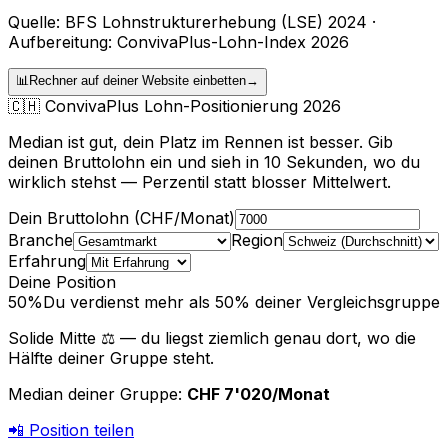
Quelle: BFS Lohnstrukturerhebung (LSE) 2024 ·
Aufbereitung: ConvivaPlus-Lohn-Index 2026
📊
Rechner auf deiner Website einbetten
→
🇨🇭
ConvivaPlus Lohn-Positionierung 2026
Median ist gut, dein Platz im Rennen ist besser. Gib
deinen Bruttolohn ein und sieh in 10 Sekunden, wo du
wirklich stehst — Perzentil statt blosser Mittelwert.
Dein Bruttolohn (CHF/Monat)
Branche
Region
Erfahrung
Deine Position
50
%
Du verdienst mehr als 50%
deiner Vergleichsgruppe
Solide Mitte ⚖️ — du liegst ziemlich genau dort, wo die
Hälfte deiner Gruppe steht.
Median deiner Gruppe
:
CHF 7'020
/Monat
📲
Position teilen