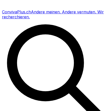
Conviva
Plus
.ch
Andere meinen
.
Andere vermuten
.
Wir
recherchieren
.