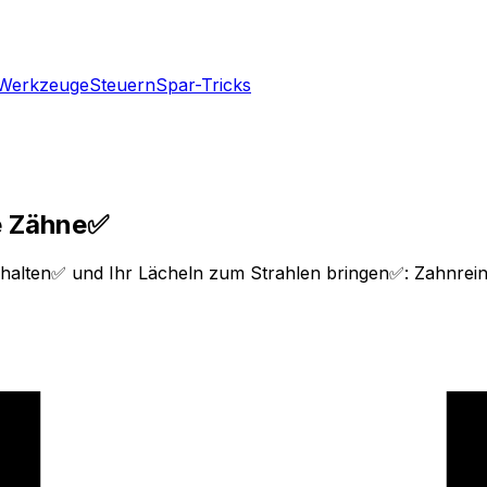
Werkzeuge
Steuern
Spar-Tricks
e Zähne✅
nd halten✅ und Ihr Lächeln zum Strahlen bringen✅: Zahnr