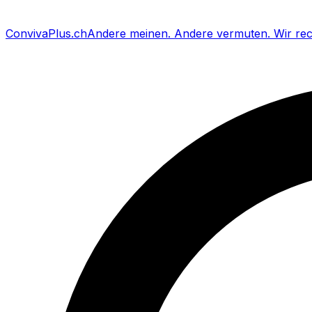
Conviva
Plus
.ch
Andere meinen
.
Andere vermuten
.
Wir re