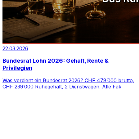
22.03.2026
Bundesrat Lohn 2026: Gehalt, Rente &
Privilegien
Was verdient ein Bundesrat 2026? CHF 478’000 brutto,
CHF 239’000 Ruhegehalt, 2 Dienstwagen. Alle Fak