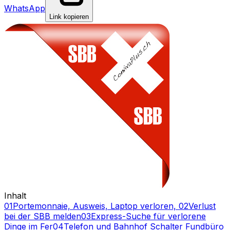
WhatsApp
Link kopieren
Inhalt
01
Portemonnaie, Ausweis, Laptop verloren,
02
Verlust
bei der SBB melden
03
Express-Suche für verlorene
Dinge im Fer
04
Telefon und Bahnhof Schalter Fundbüro