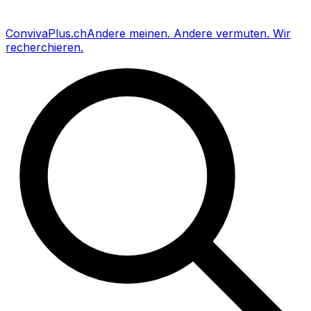
Conviva
Plus
.ch
Andere meinen
.
Andere vermuten
.
Wir
recherchieren
.