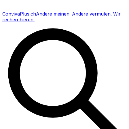
Conviva
Plus
.ch
Andere meinen
.
Andere vermuten
.
Wir
recherchieren
.