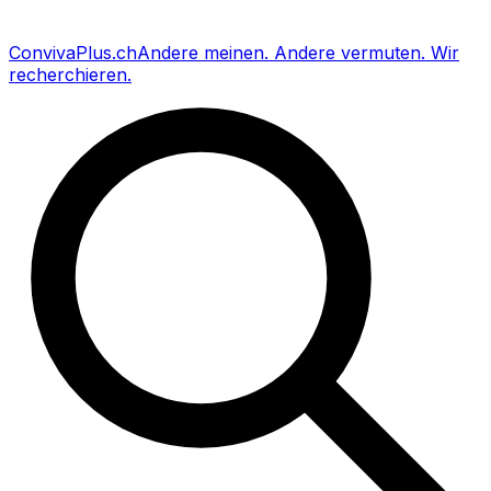
Conviva
Plus
.ch
Andere meinen
.
Andere vermuten
.
Wir
recherchieren
.