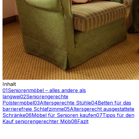
Inhalt
01
Seniorenmöbel – alles andere als
langwei
02
Seniorengerechte
Polstermöbel
03
Altersgerechte Stühle
04
Betten für das
barrierefreie Schlafzimme
05
Altersgerecht ausgestattete
Schränke
06
Möbel für Senioren kaufen
07
Tipps für den
Kauf seniorengerechter Möb
08
Fazit