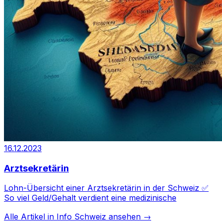
16.12.2023
Arztsekretärin
Lohn-Übersicht einer Arztsekretärin in der Schweiz ✅
So viel Geld/Gehalt verdient eine medizinische
Alle Artikel in
Info Schweiz
ansehen →