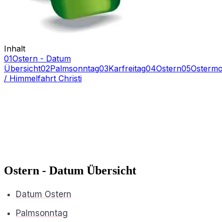
Inhalt
01
Ostern - Datum
Übersicht
02
Palmsonntag
03
Karfreitag
04
Ostern
05
Ostermo
/ Himmelfahrt Christi
Ostern - Datum Übersicht
Datum Ostern
Palmsonntag