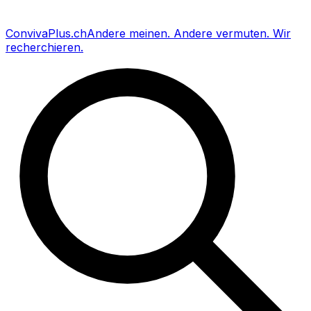
Conviva
Plus
.ch
Andere meinen
.
Andere vermuten
.
Wir
recherchieren
.