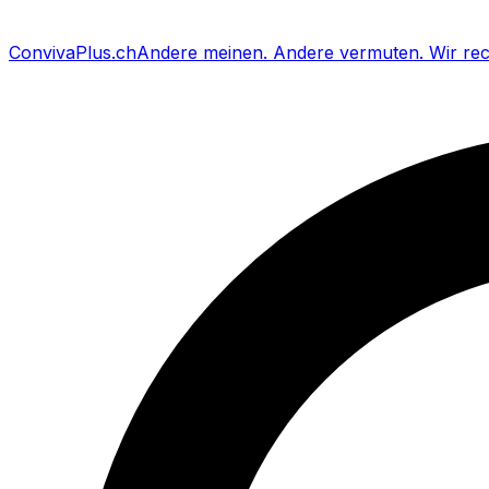
Conviva
Plus
.ch
Andere meinen
.
Andere vermuten
.
Wir re