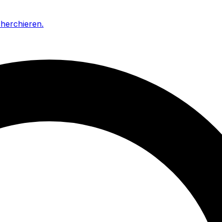
cherchieren
.