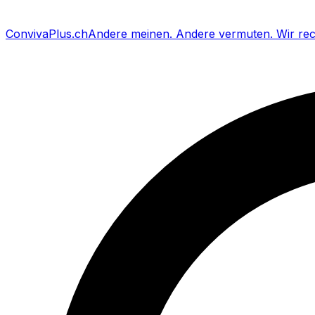
Conviva
Plus
.ch
Andere meinen
.
Andere vermuten
.
Wir re