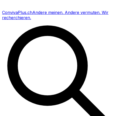
Conviva
Plus
.ch
Andere meinen
.
Andere vermuten
.
Wir
recherchieren
.