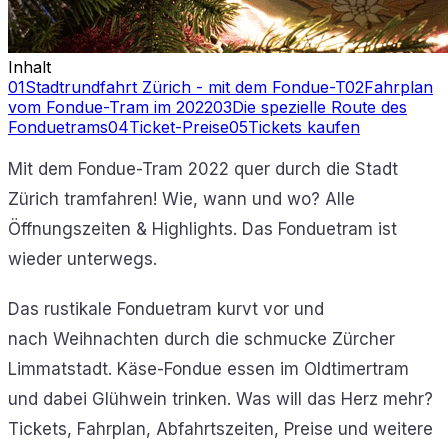
Inhalt
01
Stadtrundfahrt Zürich - mit dem Fondue-T
02
Fahrplan
vom Fondue-Tram im 2022
03
Die spezielle Route des
Fonduetrams
04
Ticket-Preise
05
Tickets kaufen
Mit dem Fondue-Tram 2022 quer durch die Stadt
Zürich tramfahren! Wie, wann und wo? Alle
Öffnungszeiten & Highlights. Das Fonduetram ist
wieder unterwegs.
Das rustikale Fonduetram kurvt vor und
nach Weihnachten durch die schmucke Zürcher
Limmatstadt. Käse-Fondue essen im Oldtimertram
und dabei Glühwein trinken. Was will das Herz mehr?
Tickets, Fahrplan, Abfahrtszeiten, Preise und weitere