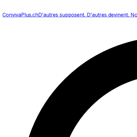
Conviva
Plus
.ch
D'autres supposent
.
D'autres devinent
.
No