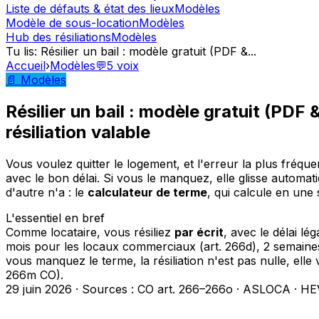
Liste de défauts & état des lieux
Modèles
Modèle de sous-location
Modèles
Hub des résiliations
Modèles
Tu lis
:
Résilier un bail : modèle gratuit (PDF &
...
Accueil
›
Modèles
💬
5
voix
📄 Modèles
Résilier un bail : modèle gratuit (PDF 
résiliation valable
Vous voulez quitter le logement, et l'erreur la plus fréque
avec le bon délai. Si vous le manquez, elle glisse automa
d'autre n'a : le
calculateur de terme
, qui calcule en une
L'essentiel en bref
Comme locataire, vous résiliez
par écrit
, avec le délai lé
mois pour les locaux commerciaux (art. 266d), 2 semaine
vous manquez le terme, la résiliation n'est pas nulle, elle
266m CO).
29 juin 2026
·
Sources : CO art. 266–266o · ASLOCA · HE