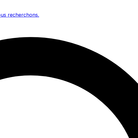
us recherchons
.