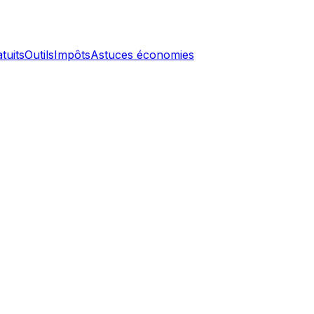
tuits
Outils
Impôts
Astuces économies