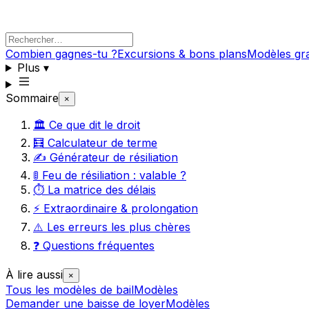
Combien gagnes-tu ?
Excursions & bons plans
Modèles gra
Plus
▾
Sommaire
×
🏛️ Ce que dit le droit
🧮 Calculateur de terme
✍️ Générateur de résiliation
🚦 Feu de résiliation : valable ?
⏱️ La matrice des délais
⚡ Extraordinaire & prolongation
⚠️ Les erreurs les plus chères
❓ Questions fréquentes
À lire aussi
×
Tous les modèles de bail
Modèles
Demander une baisse de loyer
Modèles