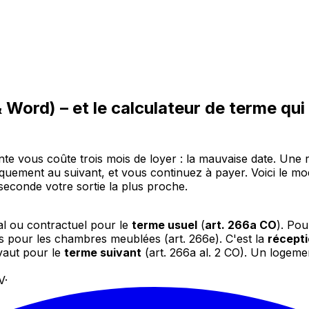
& Word) – et le calculateur de terme qu
nte vous coûte trois mois de loyer : la mauvaise date. Une ré
tiquement au suivant, et vous continuez à payer. Voici le m
 seconde votre sortie la plus proche.
gal ou contractuel pour le
terme usuel
(
art. 266a CO
). Pou
s pour les chambres meublées (art. 266e). C'est la
récept
 vaut pour le
terme suivant
(art. 266a al. 2 CO). Un logement
V
·