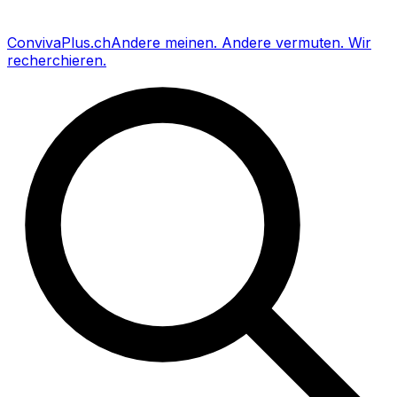
Conviva
Plus
.ch
Andere meinen
.
Andere vermuten
.
Wir
recherchieren
.