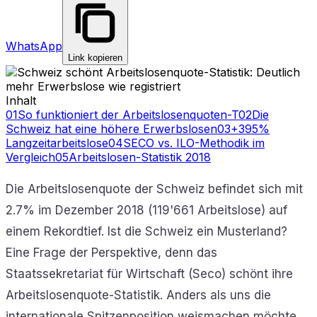
WhatsApp
Link kopieren
Inhalt
01
So funktioniert der Arbeitslosenquoten-T
02
Die
Schweiz hat eine höhere Erwerbslosen
03
+395%
Langzeitarbeitslose
04
SECO vs. ILO-Methodik im
Vergleich
05
Arbeitslosen-Statistik 2018
Die Arbeitslosenquote der Schweiz befindet sich mit
2.7% im Dezember 2018 (119'661 Arbeitslose) auf
einem Rekordtief. Ist die Schweiz ein Musterland?
Eine Frage der Perspektive, denn das
Staatssekretariat für Wirtschaft (Seco) schönt ihre
Arbeitslosenquote-Statistik. Anders als uns die
internationale Spitzenposition weismachen möchte,