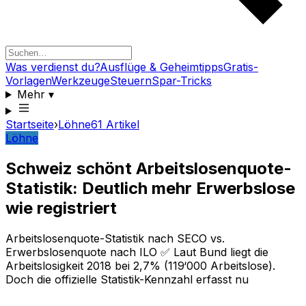
Was verdienst du?
Ausflüge & Geheimtipps
Gratis-
Vorlagen
Werkzeuge
Steuern
Spar-Tricks
Mehr
▾
Startseite
›
Löhne
61
Artikel
Löhne
Schweiz schönt Arbeitslosenquote-
Statistik: Deutlich mehr Erwerbslose
wie registriert
Arbeitslosenquote-Statistik nach SECO vs.
Erwerbslosenquote nach ILO ✅ Laut Bund liegt die
Arbeitslosigkeit 2018 bei 2,7% (119‘000 Arbeitslose).
Doch die offizielle Statistik-Kennzahl erfasst nu