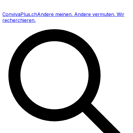
Conviva
Plus
.ch
Andere meinen
.
Andere vermuten
.
Wir
recherchieren
.