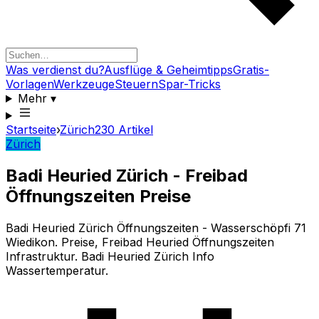
Was verdienst du?
Ausflüge & Geheimtipps
Gratis-
Vorlagen
Werkzeuge
Steuern
Spar-Tricks
Mehr
▾
Startseite
›
Zürich
230
Artikel
Zürich
Badi Heuried Zürich - Freibad
Öffnungszeiten Preise
Badi Heuried Zürich Öffnungszeiten - Wasserschöpfi 71
Wiedikon. Preise, Freibad Heuried Öffnungszeiten
Infrastruktur. Badi Heuried Zürich Info
Wassertemperatur.