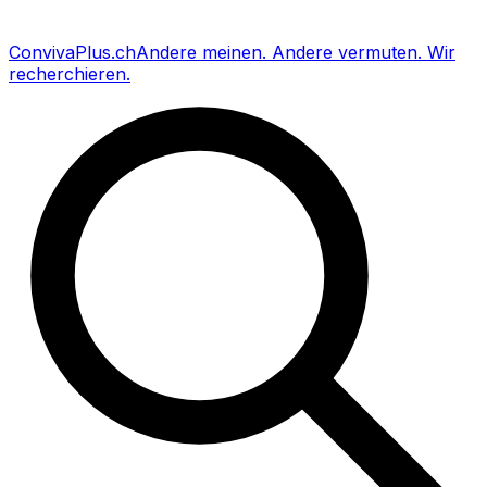
Conviva
Plus
.ch
Andere meinen
.
Andere vermuten
.
Wir
recherchieren
.