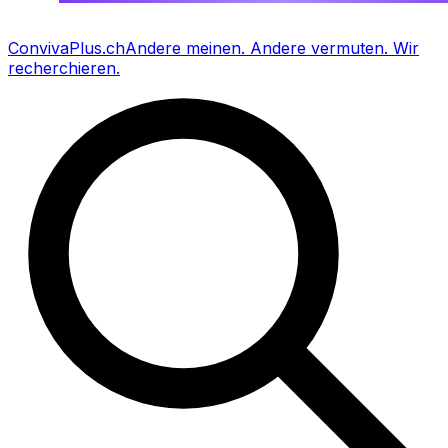
Conviva
Plus
.ch
Andere meinen
.
Andere vermuten
.
Wir
recherchieren
.