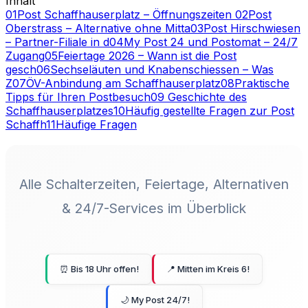
Inhalt
01
Post Schaffhauserplatz – Öffnungszeiten
02
Post
Oberstrass – Alternative ohne Mitta
03
Post Hirschwiesen
– Partner-Filiale in d
04
My Post 24 und Postomat – 24/7
Zugang
05
Feiertage 2026 – Wann ist die Post
gesch
06
Sechseläuten und Knabenschiessen – Was
Z
07
ÖV-Anbindung am Schaffhauserplatz
08
Praktische
Tipps für Ihren Postbesuch
09
️ Geschichte des
Schaffhauserplatzes
10
Häufig gestellte Fragen zur Post
Schaffh
11
Häufige Fragen
Alle Schalterzeiten, Feiertage, Alternativen
& 24/7-Services im Überblick
⏰ Bis 18 Uhr offen!
📍 Mitten im Kreis 6!
🌙 My Post 24/7!