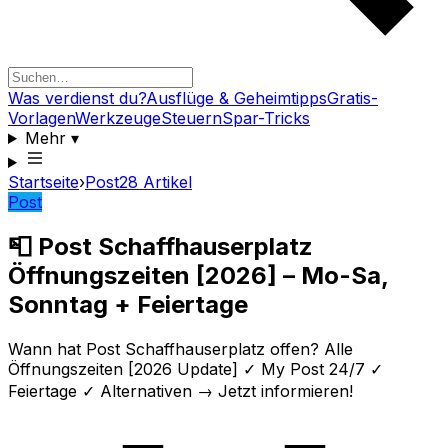
Was verdienst du?
Ausflüge & Geheimtipps
Gratis-
Vorlagen
Werkzeuge
Steuern
Spar-Tricks
Mehr
▾
Startseite
›
Post
28
Artikel
Post
📮 Post Schaffhauserplatz
Öffnungszeiten [2026] – Mo-Sa,
Sonntag + Feiertage
Wann hat Post Schaffhauserplatz offen? Alle
Öffnungszeiten [2026 Update] ✓ My Post 24/7 ✓
Feiertage ✓ Alternativen → Jetzt informieren!