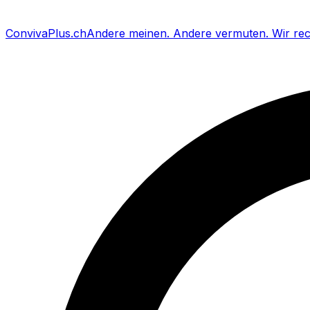
Conviva
Plus
.ch
Andere meinen
.
Andere vermuten
.
Wir re