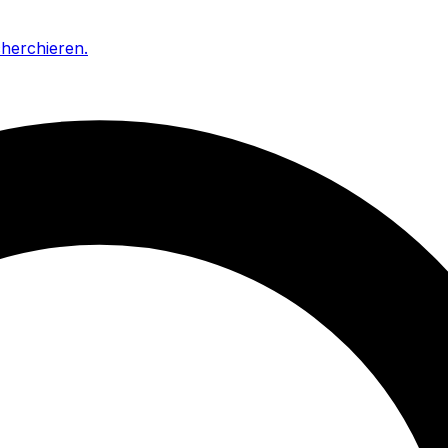
cherchieren
.