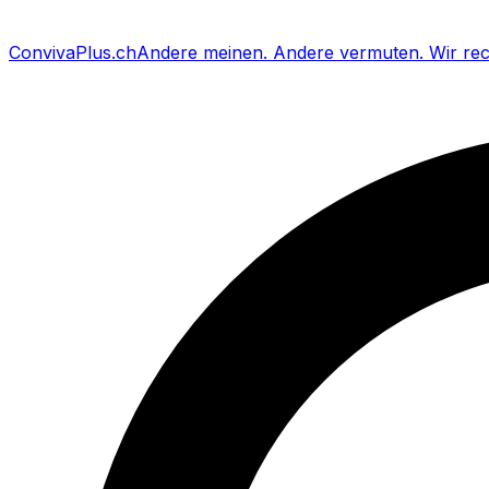
Conviva
Plus
.ch
Andere meinen
.
Andere vermuten
.
Wir re