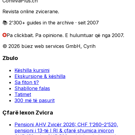
Conviva
Plus
.ch
Revista online zvicerane.
📚 2'300+
guides in the archive
· seit 2007
Pa clickbait. Pa opinione.
E hulumtuar që nga 2007.
© 2026 büez web services GmbH, Cyrih
Zbulo
Këshilla kursimi
Ekskursione & këshilla
Sa fiton ti?
Shabllone falas
Tatimet
300 më të pasurit
Çfarë lexon Zvicra
Pensioni AHV Zvicër 2026: CHF 1'260–2'520,
pensioni i 13-të I RI & çfarë shumica injoron