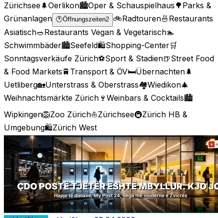
Zürichsee
🌲
Oerlikon
🏙️
Oper & Schauspielhaus
🌳
Parks &
Grünanlagen
🚲
Radtouren
🍜
Restaurants
🕐
Öffnungszeiten
2
Asiatisch
🥗
Restaurants Vegan & Vegetarisch
🏊
Schwimmbäder
🏙️
Seefeld
🛍️
Shopping-Center
🛒
Sonntagsverkäufe Zürich
⚽
Sport & Stadien
🍺
Street Food
& Food Markets
🚆
Transport & ÖV
🛏️
Übernachten
🌲
Uetliberg
🏡
Unterstrass & Oberstrass
🏘️
Wiedikon
🎄
Weihnachtsmärkte Zürich
🍷
Weinbars & Cocktails
🏙️
Wipkingen
🦁
Zoo Zürich
⛵
Zürichsee
🚇
Zürich HB &
Umgebung
🛍️
Zürich West