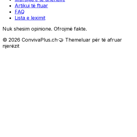
Artikuj të ftuar
FAQ
Lista e leximit
Nuk shesim opinione. Ofrojmë fakte.
©
2026
ConvivaPlus.ch
·
🤝
Themeluar për të afruar
njerëzit