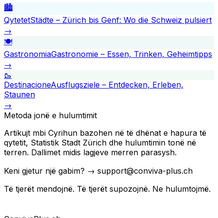
🏙️
Qytetet
Städte – Zürich bis Genf: Wo die Schweiz pulsiert
→
🍽️
Gastronomia
Gastronomie – Essen, Trinken, Geheimtipps
→
🥾
Destinacione
Ausflugsziele – Entdecken, Erleben,
Staunen
→
Metoda jonë e hulumtimit
Artikujt mbi Cyrihun bazohen në të dhënat e hapura të
qytetit, Statistik Stadt Zürich dhe hulumtimin tonë në
terren. Dallimet midis lagjeve merren parasysh.
Keni gjetur një gabim? → support@conviva-plus.ch
Të tjerët mendojnë. Të tjerët supozojnë. Ne hulumtojmë.