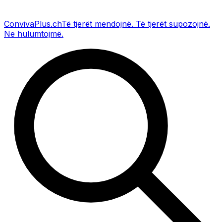
Conviva
Plus
.ch
Të tjerët mendojnë
.
Të tjerët supozojnë
.
Ne hulumtojmë
.