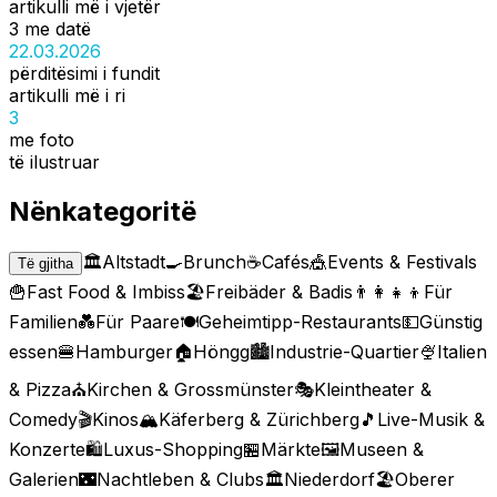
artikulli më i vjetër
3 me datë
22.03.2026
përditësimi i fundit
artikulli më i ri
3
me foto
të ilustruar
Nënkategoritë
🏛️
Altstadt
🍳
Brunch
☕
Cafés
🎪
Events & Festivals
Të gjitha
🍟
Fast Food & Imbiss
🏖️
Freibäder & Badis
👨‍👩‍👧‍👦
Für
Familien
💑
Für Paare
🍽️
Geheimtipp-Restaurants
💵
Günstig
essen
🍔
Hamburger
🏠
Höngg
🏙️
Industrie-Quartier
🍨
Italien
& Pizza
⛪
Kirchen & Grossmünster
🎭
Kleintheater &
Comedy
🎬
Kinos
🏔️
Käferberg & Zürichberg
🎵
Live-Musik &
Konzerte
🛍️
Luxus-Shopping
🏪
Märkte
🖼️
Museen &
Galerien
🌃
Nachtleben & Clubs
🏛️
Niederdorf
🏖️
Oberer