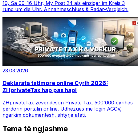
19, Sa 09-16 Uhr, My Post 24 als einziger im Kreis 3
rund um die Uhr. Annahmeschluss & Radar-Vergleich.
23.03.2026
Deklarata tatimore online Cyrih 2026:
ZHprivateTax hap pas hapi
ZHprivateTax zëvendëson Private Tax. 500'000 cyrihas
përdorin portalin online. Udhëzues me login AGOV,
ngarkim dokumentesh, shtyrje afati.
Tema të ngjashme