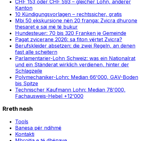
CHF 153 oder CHF 593 – gleicher Lohn, anderer
Kanton
10 Kündigungsvorlagen – rechtssicher, gratis
Mbi 50 ekskursione nën 20 franga: Zvicra dhurone
thesaret e saj më të bukur
Hundesteuer: 70 bis 320 Franken je Gemeinde
Pagat zvicerane 2026: sa fiton vërtet Zvicra?
Berufskleider absetzen: die zwei Regeln, an denen
fast alle scheitern
Parlamentarier-Lohn Schweiz: was ein Nationalrat
und ein Ständerat wirklich verdienen, hinter der
Schlagzeile
Polymechaniker-Lohn: Median 66'000, GAV-Boden
bis Spitze
Technischer Kaufmann Lohn: Median 78'000,
Fachausweis-Hebel +12'000
Rreth nesh
Tools
Banesa për ndihmë
Kontakti
Mbrojtja e të dhënave