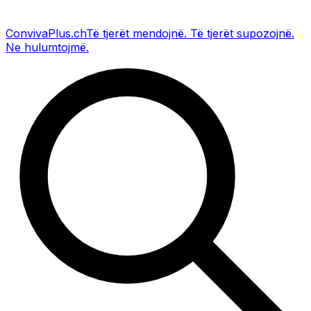
Conviva
Plus
.ch
Të tjerët mendojnë
.
Të tjerët supozojnë
.
Ne hulumtojmë
.