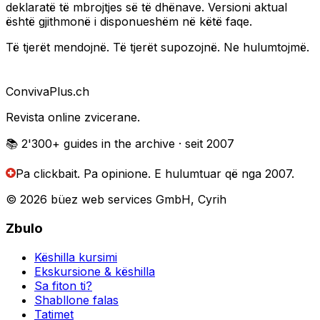
deklaratë të mbrojtjes së të dhënave. Versioni aktual
është gjithmonë i disponueshëm në këtë faqe.
Të tjerët mendojnë. Të tjerët supozojnë. Ne hulumtojmë.
Conviva
Plus
.ch
Revista online zvicerane.
📚 2'300+
guides in the archive
· seit 2007
Pa clickbait. Pa opinione.
E hulumtuar që nga 2007.
© 2026 büez web services GmbH, Cyrih
Zbulo
Këshilla kursimi
Ekskursione & këshilla
Sa fiton ti?
Shabllone falas
Tatimet