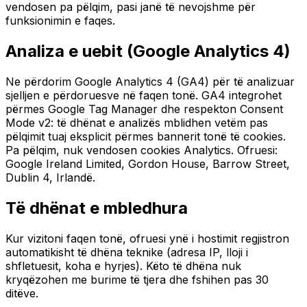
vendosen pa pëlqim, pasi janë të nevojshme për
funksionimin e faqes.
Analiza e uebit (Google Analytics 4)
Ne përdorim Google Analytics 4 (GA4) për të analizuar
sjelljen e përdoruesve në faqen tonë. GA4 integrohet
përmes Google Tag Manager dhe respekton Consent
Mode v2: të dhënat e analizës mblidhen vetëm pas
pëlqimit tuaj eksplicit përmes bannerit tonë të cookies.
Pa pëlqim, nuk vendosen cookies Analytics. Ofruesi:
Google Ireland Limited, Gordon House, Barrow Street,
Dublin 4, Irlandë.
Të dhënat e mbledhura
Kur vizitoni faqen tonë, ofruesi ynë i hostimit regjistron
automatikisht të dhëna teknike (adresa IP, lloji i
shfletuesit, koha e hyrjes). Këto të dhëna nuk
kryqëzohen me burime të tjera dhe fshihen pas 30
ditëve.