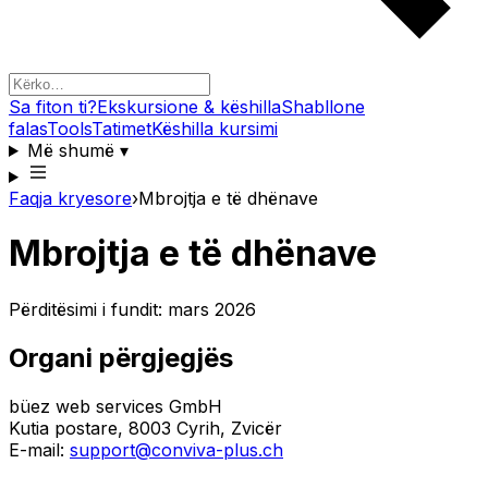
Sa fiton ti?
Ekskursione & këshilla
Shabllone
falas
Tools
Tatimet
Këshilla kursimi
Më shumë
▾
Faqja kryesore
›
Mbrojtja e të dhënave
Mbrojtja e të dhënave
Përditësimi i fundit: mars 2026
Organi përgjegjës
büez web services GmbH
Kutia postare, 8003 Cyrih, Zvicër
E-mail:
support@conviva-plus.ch