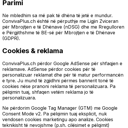
Parimi
Ne mbledhim sa më pak të dhëna të jetë e mundur.
ConvivaPlus.ch është në përputhje me Ligjin Zviceran
për Mbrojtjen e të Dhënave (nDSG) dhe me Rregulloren
e Përgjithshme të BE-së për Mbrojtjen e të Dhënave
(GDPR).
Cookies & reklama
ConvivaPlus.ch përdor Google AdSense për shfaqjen e
reklamave. AdSense përdor cookies për të
personalizuar reklamat dhe për të matur performancën
e tyre. Ju mund të zgjidhni përmes bannerit tonë të
cookies nëse pranoni reklama të personalizuara. Pa
pëlqimin tuaj, shfaqen vetëm reklama jo të
personalizuara.
Ne përdorim Google Tag Manager (GTM) me Google
Consent Mode v2. Pa pëlqimin tuaj eksplicit, nuk
vendosen cookies marketingu apo analize. Cookies
teknikisht të nevojshme (p.sh. cilësimet e pëlqimit)