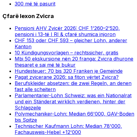
300 më të pasurit
Çfarë lexon Zvicra
Pensioni AHV Zvicër 2026: CHF 1'260–2'520,
pensioni i 13-të I RI & çfarë shumica injoron
CHF 153 oder CHF 593 – gleicher Lohn, anderer
Kanton
10 Kündigungsvorlagen – rechtssicher, gratis
Mbi 50 ekskursione nën 20 franga: Zvicra dhurone
thesaret e saj më të bukur
Hundesteuer: 70 bis 320 Franken je Gemeinde
Pagat zvicerane 2026: sa fiton vërtet Zvicra?
Berufskleider absetzen: die zwei Regeln, an denen
fast alle scheitern
Parlamentarier-Lohn Schweiz: was ein Nationalrat
und ein Ständerat wirklich verdienen, hinter der
Schlagzeile
Polymechaniker-Lohn: Median 66'000, GAV-Boden
bis Spitze
Technischer Kaufmann Lohn: Median 78'000,
Fachausweis-Hebel +12'000