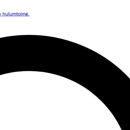
 hulumtojmë
.