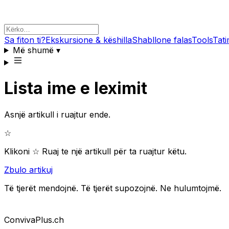
Sa fiton ti?
Ekskursione & këshilla
Shabllone falas
Tools
Tati
Më shumë
▾
Lista ime e leximit
Asnjë artikull i ruajtur ende.
☆
Klikoni ☆ Ruaj te një artikull për ta ruajtur këtu.
Zbulo artikuj
Të tjerët mendojnë. Të tjerët supozojnë. Ne hulumtojmë.
Conviva
Plus
.ch