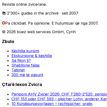
Revista online zvicerane.
📚 2'300+
guides in the archive
· seit 2007
Pa clickbait. Pa opinione.
E hulumtuar që nga 2007.
© 2026 büez web services GmbH, Cyrih
Zbulo
Këshilla kursimi
Ekskursione & këshilla
Sa fiton ti?
Shabllone falas
Tatimet
300 më të pasurit
Çfarë lexon Zvicra
Pensioni AHV Zvicër 2026: CHF 1'260–2'520, pensioni
CHF 153 oder CHF 593 – gleicher Lohn, anderer Ka
10 Kündigungsvorlagen – rechtssicher, gratis