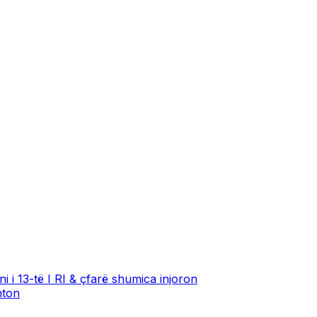
 i 13-të I RI & çfarë shumica injoron
nton