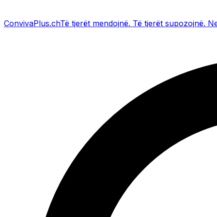
Conviva
Plus
.ch
Të tjerët mendojnë
.
Të tjerët supozojnë
.
Ne