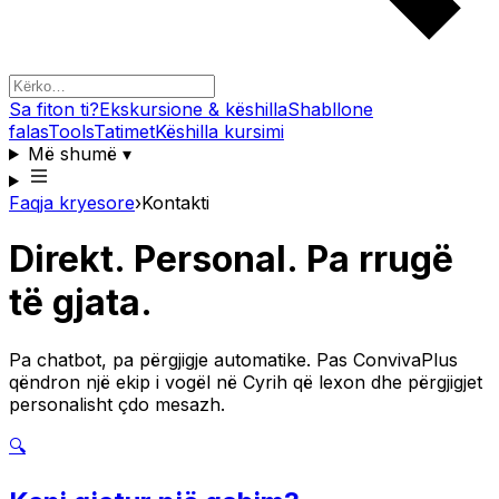
Sa fiton ti?
Ekskursione & këshilla
Shabllone
falas
Tools
Tatimet
Këshilla kursimi
Më shumë
▾
Faqja kryesore
›
Kontakti
Direkt. Personal. Pa rrugë
të gjata.
Pa chatbot, pa përgjigje automatike. Pas ConvivaPlus
qëndron një ekip i vogël në Cyrih që lexon dhe përgjigjet
personalisht çdo mesazh.
🔍