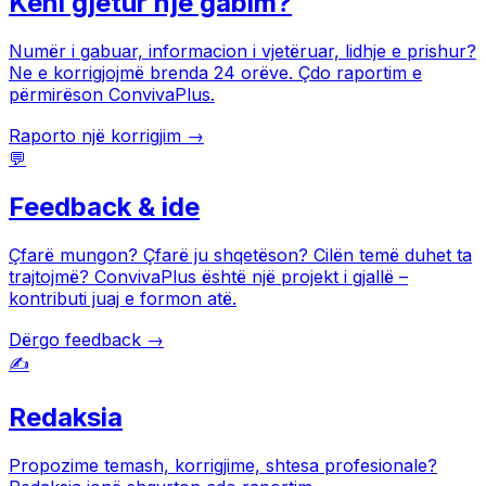
Keni gjetur një gabim?
Numër i gabuar, informacion i vjetëruar, lidhje e prishur?
Ne e korrigjojmë brenda 24 orëve. Çdo raportim e
përmirëson ConvivaPlus.
Raporto një korrigjim →
💬
Feedback & ide
Çfarë mungon? Çfarë ju shqetëson? Cilën temë duhet ta
trajtojmë? ConvivaPlus është një projekt i gjallë –
kontributi juaj e formon atë.
Dërgo feedback →
✍️
Redaksia
Propozime temash, korrigjime, shtesa profesionale?