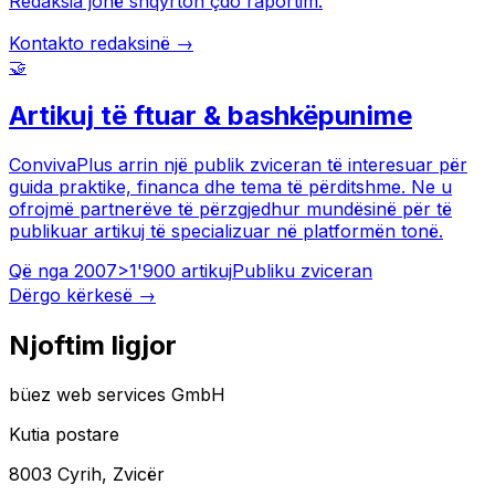
Redaksia jonë shqyrton çdo raportim.
Kontakto redaksinë →
🤝
Artikuj të ftuar & bashkëpunime
ConvivaPlus arrin një publik zviceran të interesuar për
guida praktike, financa dhe tema të përditshme. Ne u
ofrojmë partnerëve të përzgjedhur mundësinë për të
publikuar artikuj të specializuar në platformën tonë.
Që nga 2007
>1'900 artikuj
Publiku zviceran
Dërgo kërkesë →
Njoftim ligjor
büez web services GmbH
Kutia postare
8003 Cyrih, Zvicër