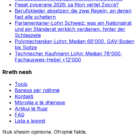
Pagat zvicerane 2026: sa fiton vërtet Zvicra?
Berufskleider absetzen: die zwei Regeln, an denen
fast alle scheitern
Parlamentarier-Lohn Schweiz: was ein Nationalrat
und ein Ständerat wirklich verdienen, hinter der
Schlagzeile
Polymechaniker-Lohn: Median 66'000, GAV-Boden
bis Spitze
Technischer Kaufmann Lohn: Median 78'000,
Fachausweis-Hebel +12'000
Rreth nesh
Tools
Banesa për ndihmë
Kontakti
Mbrojtja e të dhënave
Artikuj të ftuar
FAQ
Lista e leximit
Nuk shesim opinione. Ofrojmë fakte.