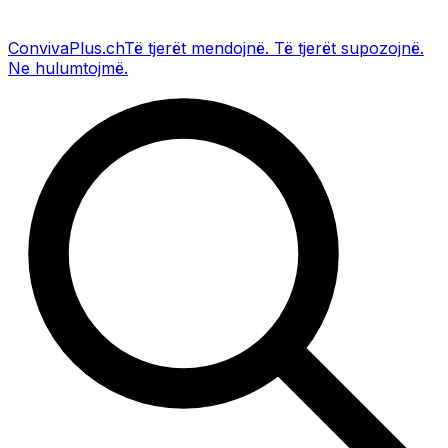
Conviva
Plus
.ch
Të tjerët mendojnë
.
Të tjerët supozojnë
.
Ne hulumtojmë
.