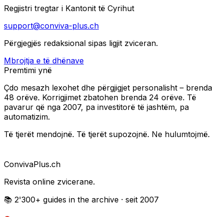
Regjistri tregtar i Kantonit të Cyrihut
support@conviva-plus.ch
Përgjegjës redaksional sipas ligjit zviceran.
Mbrojtja e të dhënave
Premtimi ynë
Çdo mesazh lexohet dhe përgjigjet personalisht – brenda
48 orëve. Korrigjimet zbatohen brenda 24 orëve. Të
pavarur që nga 2007, pa investitorë të jashtëm, pa
automatizim.
Të tjerët mendojnë. Të tjerët supozojnë. Ne hulumtojmë.
Conviva
Plus
.ch
Revista online zvicerane.
📚 2'300+
guides in the archive
· seit 2007