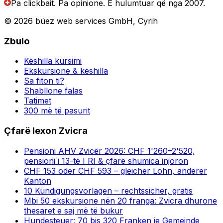
Pa clickbait. Pa opinione.
E hulumtuar që nga 2007.
© 2026 büez web services GmbH, Cyrih
Zbulo
Këshilla kursimi
Ekskursione & këshilla
Sa fiton ti?
Shabllone falas
Tatimet
300 më të pasurit
Çfarë lexon Zvicra
Pensioni AHV Zvicër 2026: CHF 1'260–2'520,
pensioni i 13-të I RI & çfarë shumica injoron
CHF 153 oder CHF 593 – gleicher Lohn, anderer
Kanton
10 Kündigungsvorlagen – rechtssicher, gratis
Mbi 50 ekskursione nën 20 franga: Zvicra dhurone
thesaret e saj më të bukur
Hundesteuer: 70 bis 320 Franken je Gemeinde