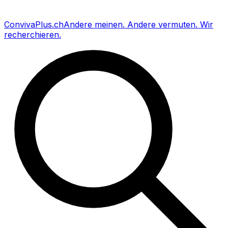
Conviva
Plus
.ch
Andere meinen
.
Andere vermuten
.
Wir
recherchieren
.