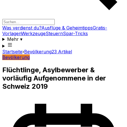
Was verdienst du?
Ausflüge & Geheimtipps
Gratis-
Vorlagen
Werkzeuge
Steuern
Spar-Tricks
Mehr
▾
Startseite
›
Bevölkerung
23
Artikel
Bevölkerung
Flüchtlinge, Asylbewerber &
vorläufig Aufgenommene in der
Schweiz 2019