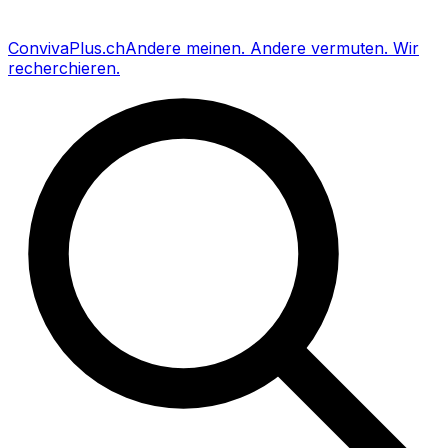
Conviva
Plus
.ch
Andere meinen
.
Andere vermuten
.
Wir
recherchieren
.