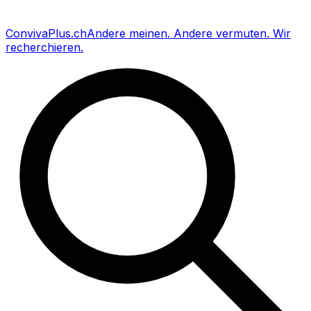
Conviva
Plus
.ch
Andere meinen
.
Andere vermuten
.
Wir
recherchieren
.