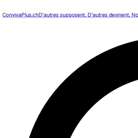
Conviva
Plus
.ch
D'autres supposent
.
D'autres devinent
.
No