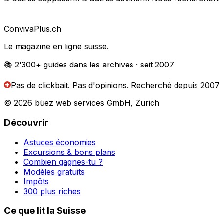
Conviva
Plus
.ch
Le magazine en ligne suisse.
📚 2'300+
guides dans les archives
· seit 2007
Pas de clickbait. Pas d'opinions.
Recherché depuis 2007
© 2026 büez web services GmbH, Zurich
Découvrir
Astuces économies
Excursions & bons plans
Combien gagnes-tu ?
Modèles gratuits
Impôts
300 plus riches
Ce que lit la Suisse