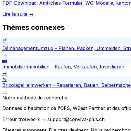
PDF-Download. Amtliches Formular, WG-Modelle, kanton
Lire la suite →
Thèmes connexes
📦
Déménagement
Umzug – Planen, Packen, Ummelden: Stre
→
🏡
Immobilier
Immobilien – Kaufen, Verkaufen, Investieren
→
🔧
Bricolage
Heimwerken – Reparieren, Bauen, Selbermach
→
Notre méthode de recherche
Données d'habitation de l'OFS, Wüest Partner et des office
Erreur trouvée ? → support@conviva-plus.ch
D'autres supposent. D'autres devinent. Nous recherchon