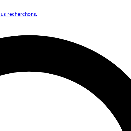
us recherchons
.