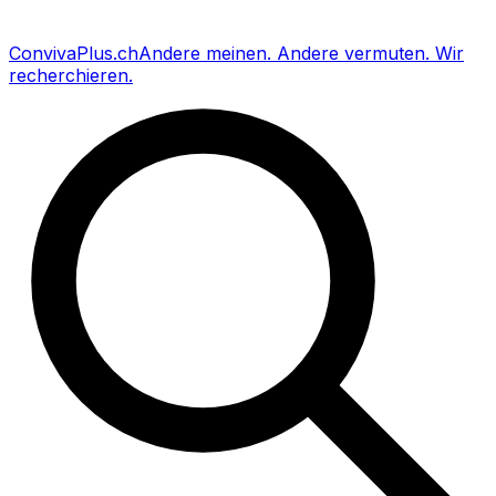
Conviva
Plus
.ch
Andere meinen
.
Andere vermuten
.
Wir
recherchieren
.