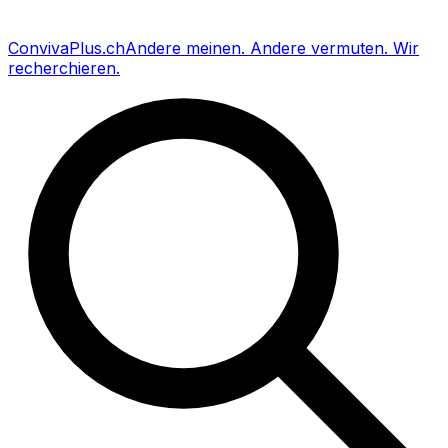
Conviva
Plus
.ch
Andere meinen
.
Andere vermuten
.
Wir
recherchieren
.