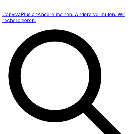
Conviva
Plus
.ch
Andere meinen
.
Andere vermuten
.
Wir
recherchieren
.