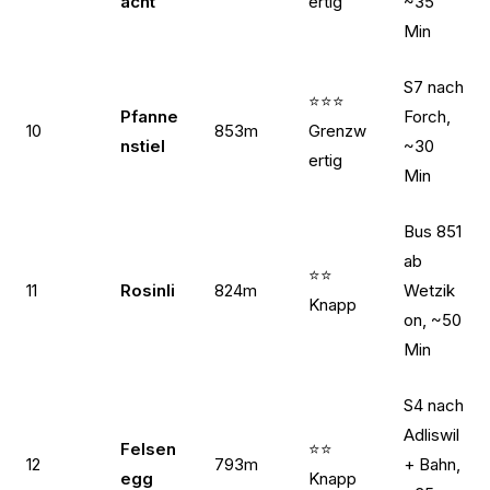
acht
ertig
~35
Min
S7 nach
⭐⭐⭐
Pfanne
Forch,
10
853m
Grenzw
nstiel
~30
ertig
Min
Bus 851
ab
⭐⭐
11
Rosinli
824m
Wetzik
Knapp
on, ~50
Min
S4 nach
Adliswil
Felsen
⭐⭐
12
793m
+ Bahn,
egg
Knapp