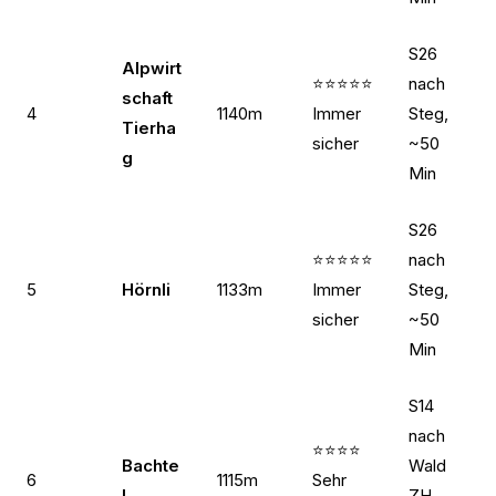
S26
Alpwirt
⭐⭐⭐⭐⭐
nach
schaft
4
1140m
Immer
Steg,
Tierha
sicher
~50
g
Min
S26
⭐⭐⭐⭐⭐
nach
5
Hörnli
1133m
Immer
Steg,
sicher
~50
Min
S14
nach
⭐⭐⭐⭐
Bachte
Wald
6
1115m
Sehr
l
ZH,