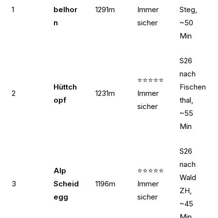
1
belhor
1291m
Immer
Steg,
n
sicher
~50
Min
S26
nach
⭐⭐⭐⭐⭐
Hüttch
Fischen
2
1231m
Immer
opf
thal,
sicher
~55
Min
S26
nach
Alp
⭐⭐⭐⭐⭐
Wald
3
Scheid
1196m
Immer
ZH,
egg
sicher
~45
Min