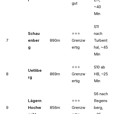
gut
~40
Min
S11
Schau
⭐⭐⭐
nach
7
enber
890m
Grenzw
Turbent
g
ertig
hal, ~45
Min
⭐⭐⭐
S10 ab
Uetlibe
8
869m
Grenzw
HB, ~25
rg
ertig
Min
S6 nach
Lägern
⭐⭐⭐
Regens
9
Hochw
856m
Grenzw
berg,