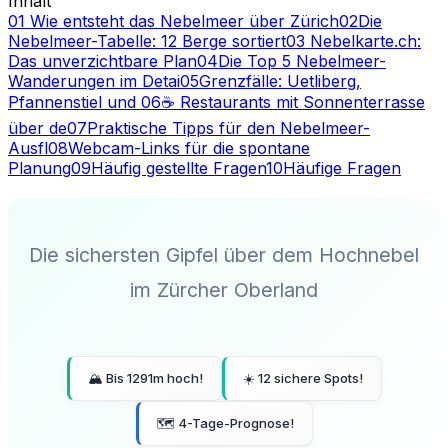
Inhalt
01
️ Wie entsteht das Nebelmeer über Zürich
02
Die
Nebelmeer-Tabelle: 12 Berge sortiert
03
️ Nebelkarte.ch:
Das unverzichtbare Plan
04
Die Top 5 Nebelmeer-
Wanderungen im Detai
05
Grenzfälle: Uetliberg,
Pfannenstiel und
06
☕ Restaurants mit Sonnenterrasse
über de
07
Praktische Tipps für den Nebelmeer-
Ausfl
08
Webcam-Links für die spontane
Planung
09
Häufig gestellte Fragen
10
Häufige Fragen
Die sichersten Gipfel über dem Hochnebel
im Zürcher Oberland
🏔️ Bis 1291m hoch!
☀️ 12 sichere Spots!
🗺️ 4-Tage-Prognose!