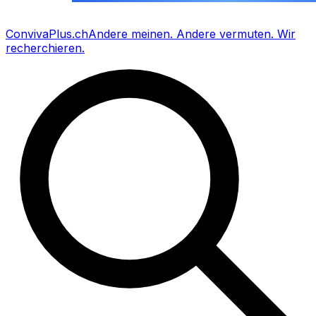
Conviva
Plus
.ch
Andere meinen
.
Andere vermuten
.
Wir
recherchieren
.