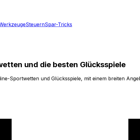
Werkzeuge
Steuern
Spar-Tricks
etten und die besten Glücksspiele
ine-Sportwetten und Glücksspiele, mit einem breiten Angeb