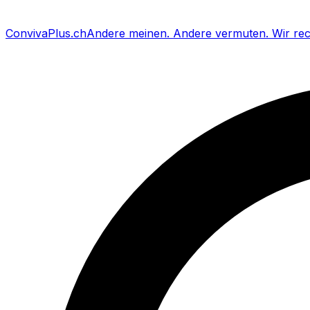
Conviva
Plus
.ch
Andere meinen
.
Andere vermuten
.
Wir re