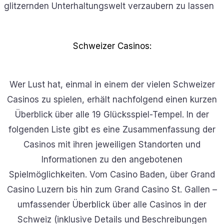
glitzernden Unterhaltungswelt verzaubern zu lassen
Schweizer Casinos:
Wer Lust hat, einmal in einem der vielen Schweizer
Casinos zu spielen, erhält nachfolgend einen kurzen
Überblick über alle 19 Glücksspiel-Tempel. In der
folgenden Liste gibt es eine Zusammenfassung der
Casinos mit ihren jeweiligen Standorten und
Informationen zu den angebotenen
Spielmöglichkeiten. Vom Casino Baden, über Grand
Casino Luzern bis hin zum Grand Casino St. Gallen –
umfassender Überblick über alle Casinos in der
Schweiz (inklusive Details und Beschreibungen