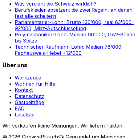
Was verdient die Schweiz wirklich?
Berufskleider absetzen: die zwei Regeln, an denen
fast alle scheitern
Parlamentarier-Lohn: Brutto 130'000, real 63'000–
92'000, Miliz-Aufschlüsselung
Polymechaniker-Lohn: Median 66'000, GAV-Boden
bis Spitze
Technischer Kaufmann Lohn: Median 78'000,
Fachausweis-Hebel +12'000
Über uns
Werkzeuge
Wohnen für Hilfe
Kontakt
Datenschutz
Gastbeiträge
FAQ
Leseliste
Wir verkaufen keine Meinungen. Wir liefern Fakten.
©
2026
ConvivaPlus.ch
·
🤝
Gegründet um Menschen