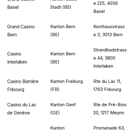
e 225, 4056
Basel
Stadt (BS)
Basel
Grand Casino
Kanton Bern
Kornhausstrass
Bern
(BE)
e 3, 3013 Bern
Strandbadstrass
Casino
Kanton Bern
e 44, 3800
Interlaken
(BE)
Interlaken
Casino Barrière
Kanton Freiburg
Rte du Lac 11,
Fribourg
(FR)
1763 Fribourg
Casino du Lac
Kanton Genf
Rte de Pré-Bois
de Genève
(GE)
20, 1217 Meyrin
Kanton
Promenade 63,