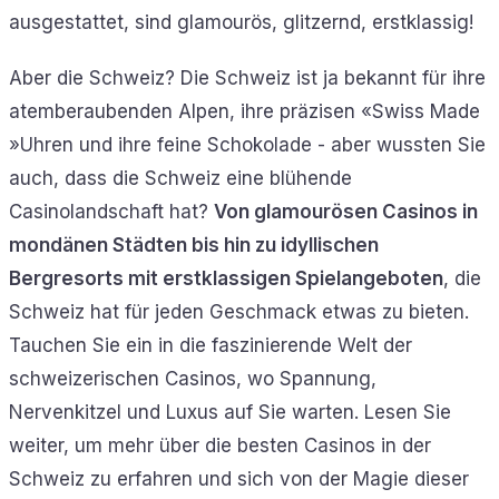
ausgestattet, sind glamourös, glitzernd, erstklassig!
Aber die Schweiz? Die Schweiz ist ja bekannt für ihre
atemberaubenden Alpen, ihre präzisen «Swiss Made
»Uhren und ihre feine Schokolade - aber wussten Sie
auch, dass die Schweiz eine blühende
Casinolandschaft hat?
Von glamourösen Casinos in
mondänen Städten bis hin zu idyllischen
Bergresorts mit erstklassigen Spielangeboten
, die
Schweiz hat für jeden Geschmack etwas zu bieten.
Tauchen Sie ein in die faszinierende Welt der
schweizerischen Casinos, wo Spannung,
Nervenkitzel und Luxus auf Sie warten. Lesen Sie
weiter, um mehr über die besten Casinos in der
Schweiz zu erfahren und sich von der Magie dieser