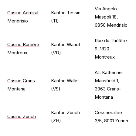
Via Angelo
Casino Admiral
Kanton Tessin
Maspoli 18,
Mendrisio
(TI)
6850 Mendrisio
Rue du Théâtre
Casino Barrière
Kanton Waadt
9, 1820
Montreux
(VD)
Montreux
All. Katherine
Casino Crans
Kanton Wallis
Mansfield 1,
Montana
(VS)
3963 Crans-
Montana
Kanton Zürich
Gessnerallee
Casino Zürich
(ZH)
3/5, 8001 Zürich