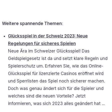
Weitere spannende Themen
:
Glücksspiel in der Schweiz 2023: Neue
Regelungen für sicheres Spielen
Neue Ära im Schweizer Glücksspiel! Das
Geldspielgesetz ist da und setzt klare Regeln und
Spielerschutz um. Erfahren Sie, wie das Online-
Glücksspiel für lizenzierte Casinos eröffnet wird
und Sperrlisten das Spiel noch sicherer machen.
Doch was genau ändert sich für die Spieler und
welches sind die neuen Vorteile? Jetzt
informieren, was sich 2023 alles geändert hat ...