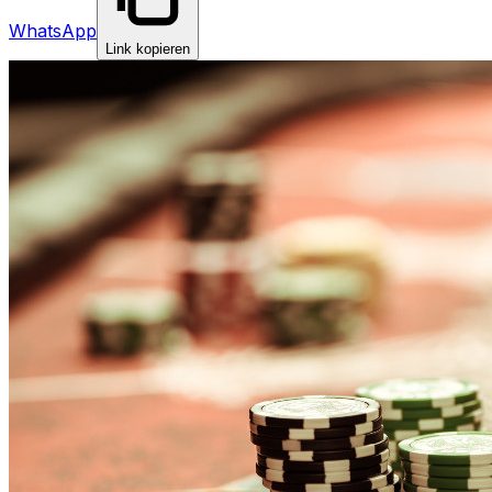
WhatsApp
Link kopieren