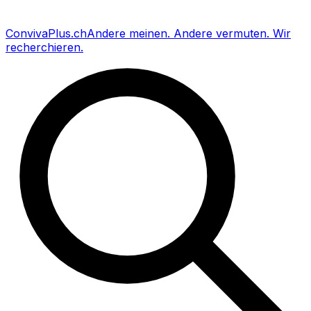
Conviva
Plus
.ch
Andere meinen
.
Andere vermuten
.
Wir
recherchieren
.