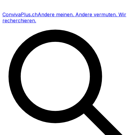
Conviva
Plus
.ch
Andere meinen
.
Andere vermuten
.
Wir
recherchieren
.