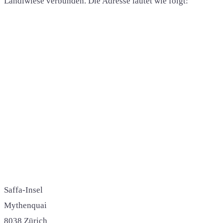
Landiwiese verbunden. Die Adresse lautet wie folgt:
Saffa-Insel
Mythenquai
8038 Zürich