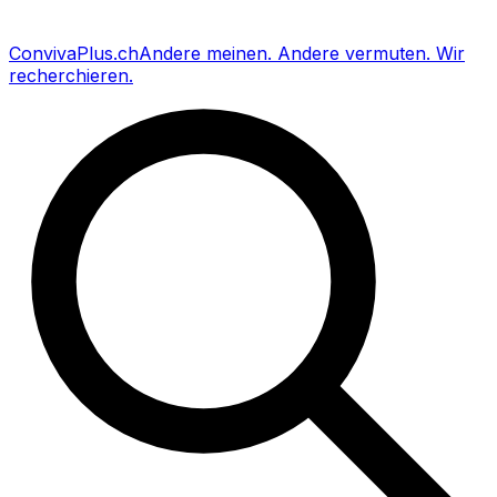
Conviva
Plus
.ch
Andere meinen
.
Andere vermuten
.
Wir
recherchieren
.