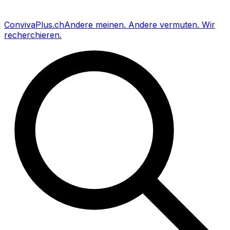
Conviva
Plus
.ch
Andere meinen
.
Andere vermuten
.
Wir
recherchieren
.